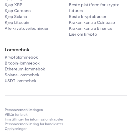
betalinger som er tilgjengelig for Kraken-kunder i
Kjøp XRP
Beste plattform for krypto-
Australia, og som gjør det mulig å sende AUD til en e-
Kjøp Cardano
futures
postadresse.
Kjøp Solana
Beste kryptobørser
Kjøp Litecoin
Kraken kontra Coinbase
Du finner din unike PayID-e-postadresse sammen med
Alle kryptoveiledninger
Kraken kontra Binance
Osko-informasjonen for bankoverføring når du velger
Lær om krypto
Bankoverføring/Osko som innskuddsmetode for AUD.
Hvis du ønsker mer hjelp, kan du se vår veiledning
Lommebok
Hvordan setter jeg inn AUD
eller kontakte vårt
døgnåpne
Kryptolommebok
supportteam.
Bitcoin-lommebok
Ethereum-lommebok
Vi støtter dessverre ikke uttak via PayID for øyeblikket,
Solana-lommebok
men vi jobber med saken.
USDT-lommebok
Personvernerklæringen
Vilkår for bruk
Innstillinger for informasjonskapsler
Personvernerklæring for kandidater
Opplysninger