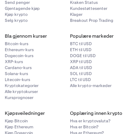
Send penger
Kraken Status
Hvis banken din støtter Osko, vil det automatisk bli
Gjentagende kjøp
Kundestøttesenter
aktivert når du foretar et innskudd. Vær
Kjøp krypto
Klager
oppmerksom på at enkelte banker har daglige
Selg krypto
Breakout Prop Trading
grenser for hvor mye som kan overføres med Osko
hver dag. Vi anbefaler at du kontakter banken din for
Bla gjennom kurser
Populære markeder
mer informasjon om deres grenser.
Bitcoin-kurs
BTC til USD
Ethereum-kurs
ETH til USD
•
Hvor finner jeg opplysningene om bankoverføringen
Dogecoin-kurs
DOGE til USD
XRP-kurs
min med Osko?
XRP til USD
Cardano-kurs
ADA til USD
Når du ønsker å sette inn AUD, velger du
Solana-kurs
SOL til USD
Litecoin-kurs
Bankoverføring/Osko som innskuddsmetode. Der vil
LTC til USD
Kryptokategorier
Alle krypto-markeder
du finne kontonavn, kontonummer og BSB-nummer
Alle kryptokurser
for overføringen.
Kursprognoser
Hvis du ønsker mer hjelp, kan du lese artikkelen
Hvordan setter jeg inn AUD
eller kontakte vårt
Kjøpsveiledninger
Opplæring innen krypto
døgnåpne supportteam.
Kjøp Bitcoin
Hva er kryptovaluta?
Kjøp Ethereum
Hva er Bitcoin?
PayID:
PayID er en annen tjeneste for umiddelbare
Kjøp Dogecoin
Hva er Ethereum?