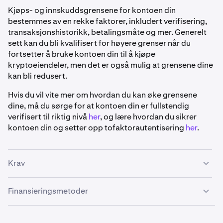
Kjøps- og innskuddsgrensene for kontoen din
bestemmes av en rekke faktorer, inkludert verifisering,
transaksjonshistorikk, betalingsmåte og mer. Generelt
sett kan du bli kvalifisert for høyere grenser når du
fortsetter å bruke kontoen din til å kjøpe
kryptoeiendeler, men det er også mulig at grensene dine
kan bli redusert.
Hvis du vil vite mer om hvordan du kan øke grensene
dine, må du sørge for at kontoen din er fullstendig
verifisert til riktig nivå
her
, og lære hvordan du sikrer
kontoen din og setter opp tofaktorautentisering
her
.
Krav
Finansieringsmetoder
•
Kraken-kontoen din må være
verifisert
.
•
Kraken-kontoen din må være registrert i Australia.
Osko :