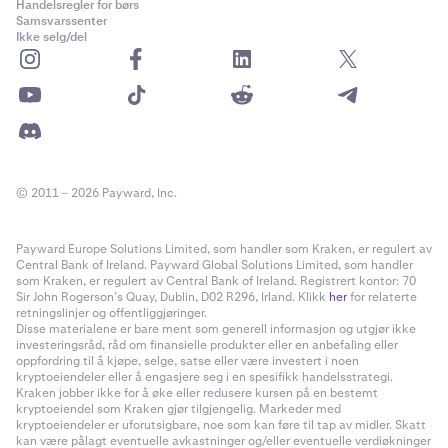
Handelsregler for børs
Samsvarssenter
Ikke selg/del
© 2011 – 2026 Payward, Inc.
Payward Europe Solutions Limited, som handler som Kraken, er regulert av
Central Bank of Ireland. Payward Global Solutions Limited, som handler
som Kraken, er regulert av Central Bank of Ireland. Registrert kontor: 70
Sir John Rogerson’s Quay, Dublin, D02 R296, Irland. Klikk
her
for relaterte
retningslinjer og offentliggjøringer.
Disse materialene er bare ment som generell informasjon og utgjør ikke
investeringsråd, råd om finansielle produkter eller en anbefaling eller
oppfordring til å kjøpe, selge, satse eller være investert i noen
kryptoeiendeler eller å engasjere seg i en spesifikk handelsstrategi.
Kraken jobber ikke for å øke eller redusere kursen på en bestemt
kryptoeiendel som Kraken gjør tilgjengelig. Markeder med
kryptoeiendeler er uforutsigbare, noe som kan føre til tap av midler. Skatt
kan være pålagt eventuelle avkastninger og/eller eventuelle verdiøkninger