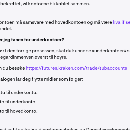
 bekreftet, vil kontoene bli koblet sammen.
ontoen må samsvare med hovedkontoen og må være
kvalifis
andel.
r jeg fanen for underkontoer?
lført den forrige prosessen, skal du kunne se «underkontoer» 
ullegardinmenyen øverst til høyre.
an du besøke
https://futures.kraken.com/trade/subaccounts
alogen lar deg flytte midler som følger:
o til underkonto.
o til underkonto.
o til hovedkonto.
 midler til og fra Holding-lommeboken og Derivatives-lomme