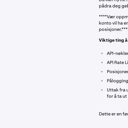
pådra deg geb
****Vær oppme
konto vil ha e
posisjoner.***
Viktige ting 
•
API-nøkle
•
API Rate L
•
Posisjone
•
Pålogging
•
Uttak fra 
for å ta u
Dette er en før