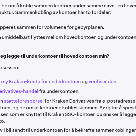
å be om å koble sammen kontoer under samme navn i en hov
uktur. Sammenkobling av kontoer har to fordeler:
pperes sammen for volumene for gebyrplanen.
n umiddelbart flyttes mellom hovedkontoen og underkontoen
eg legge til underkontoer til hovedkontoen min?
rosessen:
n ny Kraken-konto for underkontoen
og
verifiser den
.
erivatives-handel
fra underkontoen.
en
støtteforespørsel
for Kraken Derivatives fra e-postadressen
oen, og be om at kontoene kobles sammen. Sørg for å spesif
sen som er knyttet til Kraken SSO-kontoen du ønsker å legge 
to.
 vil bli sendt til underkontoen for å bekrefte sammenkoblinge