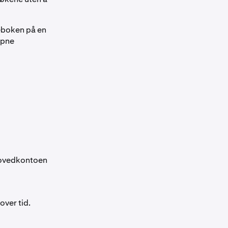
eboken på en
åpne
 hovedkontoen
over tid.