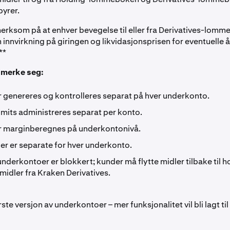
yrer.
rksom på at enhver bevegelse til eller fra Derivatives-lomm
n innvirkning på giringen og likvidasjonsprisen for eventuelle 
**
å merke seg:
r genereres og kontrolleres separat på hver underkonto.
imits administreres separat per konto.
r marginberegnes på underkontonivå.
er er separate for hver underkonto.
underkontoer er blokkert; kunder må flytte midler tilbake til
t midler fra Kraken Derivatives.
ste versjon av underkontoer – mer funksjonalitet vil bli lagt til 