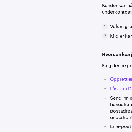
Kunder kan n
underkontostr
Volum gru
1
Midler ka
2
Hvordan kan j
Følg denne p
•
Opprett e
•
Lås opp D
•
Send inn 
hovedkont
postadres
underkon
•
En e-post