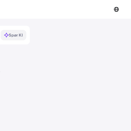
Spør KI
n