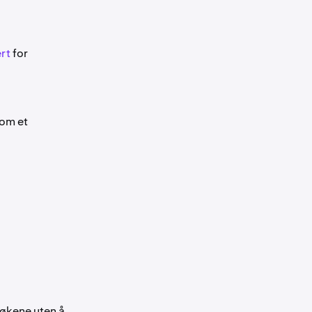
ert
for
som et
bøkene uten å