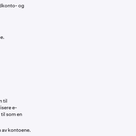
edkonto- og
e.
 til
isere e-
til som en
n av kontoene.