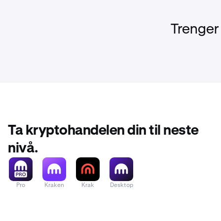
Trenger
Ta kryptohandelen din til neste
nivå.
Pro
Kraken
Krak
Desktop