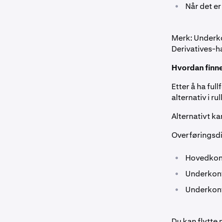
•
Når det er
Merk: Underk
Derivatives-h
Hvordan finne
Etter å ha ful
alternativ i r
Alternativt k
Overføringsdi
•
Hovedkont
•
Underkont
•
Underkont
Du kan flytte