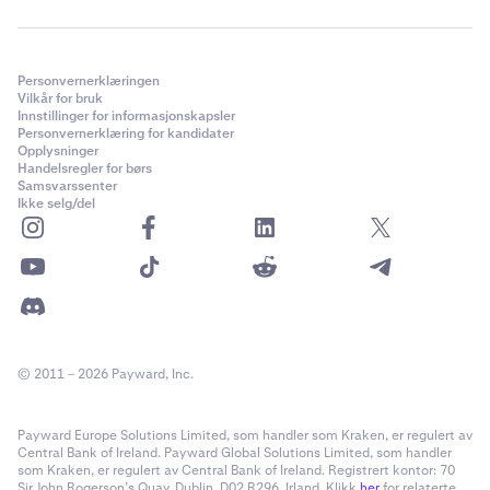
Personvernerklæringen
Vilkår for bruk
Innstillinger for informasjonskapsler
Personvernerklæring for kandidater
Opplysninger
Handelsregler for børs
Samsvarssenter
Ikke selg/del
© 2011 – 2026 Payward, Inc.
Payward Europe Solutions Limited, som handler som Kraken, er regulert av
Central Bank of Ireland. Payward Global Solutions Limited, som handler
som Kraken, er regulert av Central Bank of Ireland. Registrert kontor: 70
Sir John Rogerson’s Quay, Dublin, D02 R296, Irland. Klikk
her
for relaterte