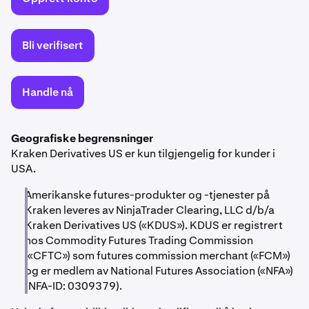
Bli verifisert
Handle nå
Geografiske begrensninger
Kraken Derivatives US er kun tilgjengelig for kunder i
USA.
Amerikanske futures-produkter og -tjenester på
Kraken leveres av NinjaTrader Clearing, LLC d/b/a
Kraken Derivatives US («KDUS»). KDUS er registrert
hos Commodity Futures Trading Commission
(«CFTC») som futures commission merchant («FCM»)
og er medlem av National Futures Association («NFA»)
(NFA-ID: 0309379).