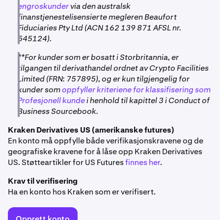
engroskunder
via den australsk
finanstjenestelisensierte megleren Beaufort
Fiduciaries Pty Ltd (ACN 162 139 871 AFSL nr.
545124).
**For kunder som er bosatt i Storbritannia, er
tilgangen til derivathandel ordnet av Crypto Facilities
Limited (FRN: 757895), og er kun tilgjengelig for
kunder som
oppfyller kriteriene for klassifisering som
Profesjonell kunde
i henhold til kapittel 3 i Conduct of
Business Sourcebook.
Kraken Derivatives US (amerikanske futures)
En konto må oppfylle både verifikasjonskravene og de
geografiske kravene for å låse opp Kraken Derivatives
US. Støtteartikler for US Futures
finnes her
.
Krav til verifisering
Ha en konto hos Kraken som er verifisert.
Opprett konto