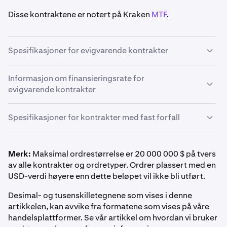
Disse kontraktene er notert på Kraken
MTF
.
Spesifikasjoner for evigvarende kontrakter
Evigvarende derivater er en type derivatkontrakt som
Informasjon om finansieringsrate for
har
ingen utløpsdato
og en
automatisk rullering
hver
evigvarende kontrakter
time
.
Evigvarende kontrakter har en finansieringsrente, en
Spesifikasjoner for kontrakter med fast forfall
betaling mellom tradere designet for å holde
kontraktens pris i tråd med den underliggende
eiendelens spotpris. Mer informasjon om denne
Merk:
Maksimal ordrestørrelse er 20 000 000 $ på tvers
mekanismen finner du under «Perpetual Contract
Metode for PnL-oppgjør
av alle kontrakter og ordretyper. Ordrer plassert med en
Funding Rate Information» i neste rullegardinmeny.
USD-verdi høyere enn dette beløpet vil ikke bli utført.
Inverse derivater er kontantavgjort i grunnvaluta
FI_XBTUSD*
Margin Class
og maksimal giring etter
Desimal- og tusenskilletegnene som vises i denne
posisjonsstørrelse er detaljert i
Derivatives Margin
artikkelen, kan avvike fra formatene som vises på våre
Månedlig, Kvartalsvis, Halvårlig
Periode for automatisk rullering
Schedule & Maximum Leverage
.
handelsplattformer. Se vår artikkel om hvordan vi bruker
Bitcoin (BTC)