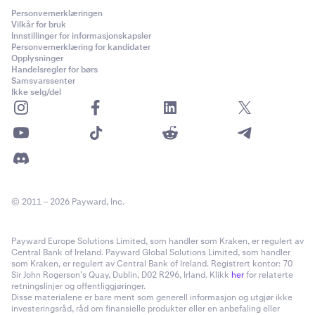
0,001
brukes i API-et og kontologgene. Begge refererer til
Personvernerklæringen
24 timer/dag, 7 dager/uke, 365 dager/år (ekskludert
15 000 000 USD
Vilkår for bruk
Bitcoin (BTC).
Innstillinger for informasjonskapsler
vedlikehold
)
Personvernerklæring for kandidater
1 000 USD
Opplysninger
Handelsregler for børs
Metode for PnL-oppgjør
Klasse C (25x)
Samsvarssenter
Gebyrstruktur
Ikke selg/del
Inverse derivater er kontantavgjort i grunnvaluta
Kraken Derivatives bruker en maker-taker
gebyrstruktur
.
PI_SOLUSD
Gebyrer beregnes som en prosentandel av den nominelle
Handelstider
ordreverdien for en matchet handel. Ingen gebyrer belastes for
Solana (SOL)
automatisk rullering eller finansieringsutbetalinger – disse skjer
24 timer/dag, 7 dager/uke, 365 dager/år (ekskludert
1 USD
strengt tatt mellom motparter.
vedlikehold)
0,01
© 2011 – 2026 Payward, Inc.
15 000 000 USD
Kontraktsutløp
Gebyrstruktur
Payward Europe Solutions Limited, som handler som Kraken, er regulert av
1 000 USD
De evigvarende derivatene utløper ikke, noe som betyr at
Central Bank of Ireland. Payward Global Solutions Limited, som handler
Kraken Derivatives bruker en
maker-taker gebyrstruktur
.
som Kraken, er regulert av Central Bank of Ireland. Registrert kontor: 70
posisjoner i kontrakten aldri «utløper» eller «forfaller», men det
Klasse C (25x)
Gebyrer beregnes som en prosentandel av den nominelle
Sir John Rogerson’s Quay, Dublin, D02 R296, Irland. Klikk
her
for relaterte
er en avregningsprosess hver time som anvender finansiering for
retningslinjer og offentliggjøringer.
ordreverdien for en matchet handel.
Disse materialene er bare ment som generell informasjon og utgjør ikke
å forankre spotverdien til indeksen. Se
Siste handel
for mer
investeringsråd, råd om finansielle produkter eller en anbefaling eller