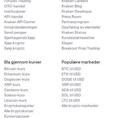
Futures Trading
Kraken Careers
OTC-handel
Kraken Blog
Institusjoner
Kraken Developer
API-handel
Press Room
Kraken API Center
Partnerprogram
Innsatsbelønninger
Oppføring av eiendeler
Send penger
Kraken Status
Gjentagende kjøp
Kundestøttesenter
Kjøp krypto
Klager
Selg krypto
Breakout Prop Trading
Bla gjennom kurser
Populære markeder
Bitcoin-kurs
BTC til USD
Ethereum-kurs
ETH til USD
Dogecoin-kurs
DOGE til USD
XRP-kurs
XRP til USD
Cardano-kurs
ADA til USD
Solana-kurs
SOL til USD
Litecoin-kurs
LTC til USD
Kryptokategorier
Alle krypto-markeder
Alle kryptokurser
Kursprognoser