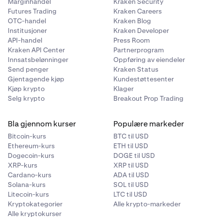
Marginhandel
Kraken Security
Prøv en
annen enhet eller datamaskin
.
6
Futures Trading
Kraken Careers
OTC-handel
Kraken Blog
Prøv en
annen internettforbindelse
. Unngå å logge
7
Institusjoner
Kraken Developer
inn på Kraken på et delt eller offentlig Wi-Fi-
API-handel
Press Room
nettverk, da det kan sette kontoen din i fare.
Kraken API Center
Partnerprogram
Innsatsbelønninger
Oppføring av eiendeler
Send penger
Kraken Status
Gjentagende kjøp
Kundestøttesenter
Kjøp krypto
Klager
Selg krypto
Breakout Prop Trading
Bla gjennom kurser
Populære markeder
Bitcoin-kurs
BTC til USD
Ethereum-kurs
ETH til USD
Dogecoin-kurs
DOGE til USD
XRP-kurs
XRP til USD
Cardano-kurs
ADA til USD
Solana-kurs
SOL til USD
Litecoin-kurs
LTC til USD
Kryptokategorier
Alle krypto-markeder
Alle kryptokurser