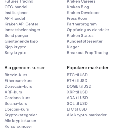
Futures Trading
Kraken Careers
OTC-handel
Kraken Blog
Institusjoner
Kraken Developer
API-handel
Press Room
Kraken API Center
Partnerprogram
Innsatsbelønninger
Oppføring av eiendeler
Send penger
Kraken Status
Gjentagende kjøp
Kundestøttesenter
Kjøp krypto
Klager
Selg krypto
Breakout Prop Trading
Bla gjennom kurser
Populære markeder
Bitcoin-kurs
BTC til USD
Ethereum-kurs
ETH til USD
Dogecoin-kurs
DOGE til USD
XRP-kurs
XRP til USD
Cardano-kurs
ADA til USD
Solana-kurs
SOL til USD
Litecoin-kurs
LTC til USD
Kryptokategorier
Alle krypto-markeder
Alle kryptokurser
Kursprognoser