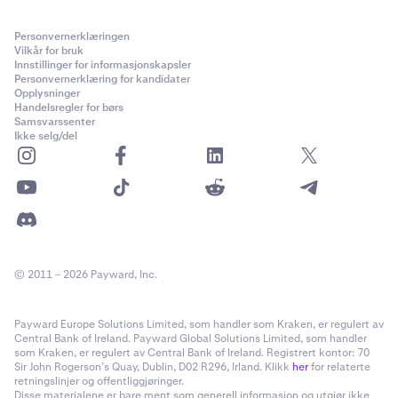
Personvernerklæringen
Vilkår for bruk
Innstillinger for informasjonskapsler
Personvernerklæring for kandidater
Opplysninger
Handelsregler for børs
Samsvarssenter
Ikke selg/del
© 2011 – 2026 Payward, Inc.
Payward Europe Solutions Limited, som handler som Kraken, er regulert av
Central Bank of Ireland. Payward Global Solutions Limited, som handler
som Kraken, er regulert av Central Bank of Ireland. Registrert kontor: 70
Sir John Rogerson’s Quay, Dublin, D02 R296, Irland. Klikk
her
for relaterte
retningslinjer og offentliggjøringer.
Disse materialene er bare ment som generell informasjon og utgjør ikke