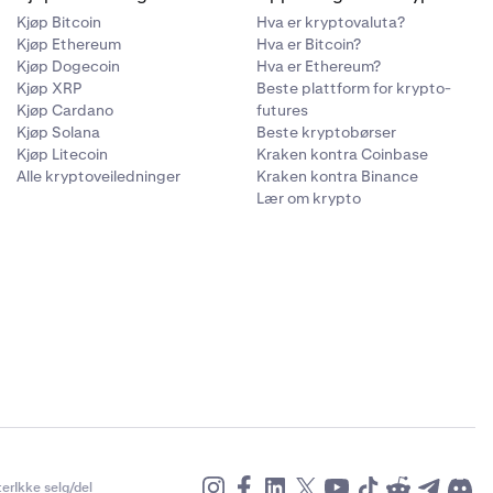
 riktig,
Kjøp Bitcoin
Hva er kryptovaluta?
nyttede
Kjøp Ethereum
Hva er Bitcoin?
das språk til
alg", er
eksport, vil
Kjøp Dogecoin
Hva er Ethereum?
til de
dre-ID-en,
valuta
Kjøp XRP
Beste plattform for krypto-
Kjøp Cardano
futures
ved å følge
Kjøp Solana
Beste kryptobørser
 til
Kjøp Litecoin
Kraken kontra Coinbase
utvikler en
Alle kryptoveiledninger
Kraken kontra Binance
d), runder
 type er
Lær om krypto
s for den
 type er
r den
t
 er IKKE
n vanlig
er
Ikke selg/del
alt til