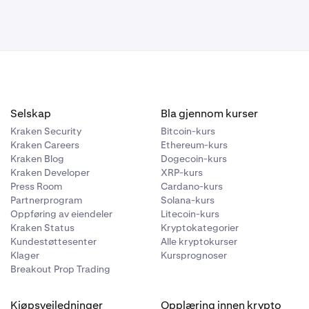
ndelen:
gle Sheets:
luta.
I, LKJSX5-
ebyrene, og
jonen med
(i UTC
jonen belastet
-ID-ene i
 det
Selskap
Bla gjennom kurser
enne
som
Kraken Security
Bitcoin-kurs
Kraken Careers
Ethereum-kurs
Kraken Blog
Dogecoin-kurs
Kraken Developer
XRP-kurs
Press Room
Cardano-kurs
 rollover-
Partnerprogram
Solana-kurs
Oppføring av eiendeler
Litecoin-kurs
marked
"
Kraken Status
Kryptokategorier
ost-ID-en (det
rked
"
Kundestøttesenter
Alle kryptokurser
marked
"
Klager
Kursprognoser
Breakout Prop Trading
apsposter»-
 tilknyttede
e"
en ovenfor
Kjøpsveiledninger
Opplæring innen krypto
 Excel noen
 som