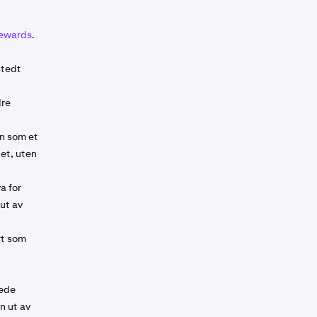
ewards
.
stedt
dre
in som et
et, uten
a for
 ut av
rt som
kede
n ut av