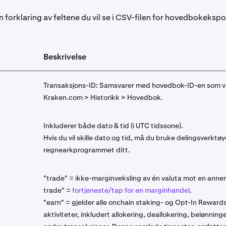
 forklaring av feltene du vil se i CSV-filen for hovedbokekspo
Beskrivelse
Transaksjons-ID: Samsvarer med hovedbok-ID-en som v
Kraken.com > Historikk > Hovedbok.
Inkluderer både dato & tid (i UTC tidssone).
Hvis du vil skille dato og tid, må du bruke delingsverktøye
regnearkprogrammet ditt.
"trade" = ikke-marginveksling av én valuta mot en anne
trade" =
fortjeneste/tap for en marginhandel
.
"earn" = gjelder alle onchain staking- og Opt-In Reward
aktiviteter, inkludert allokering, deallokering, belønning