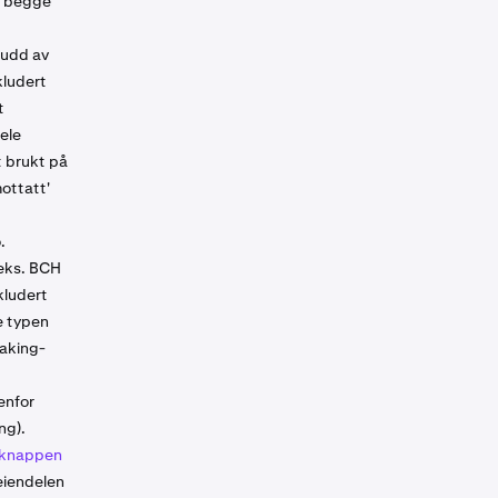
r begge
kudd av
nkludert
t
hele
t brukt på
ottatt'
.
.eks. BCH
kludert
e typen
taking-
enfor
ng).
-knappen
 eiendelen