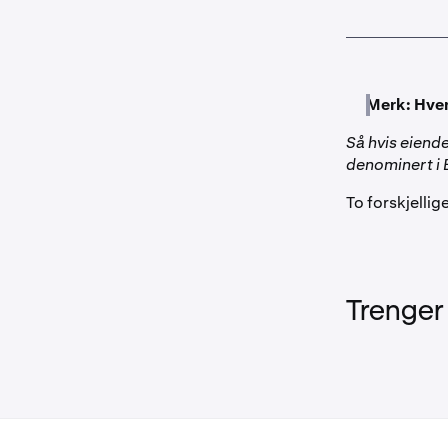
Merk:
Hver
Så hvis eiende
denominert i B
To forskjellig
Trenger