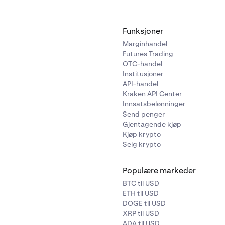
Funksjoner
Marginhandel
Futures Trading
OTC-handel
Institusjoner
API-handel
Kraken API Center
Innsatsbelønninger
Send penger
Gjentagende kjøp
Kjøp krypto
Selg krypto
Populære markeder
BTC til USD
ETH til USD
DOGE til USD
XRP til USD
ADA til USD