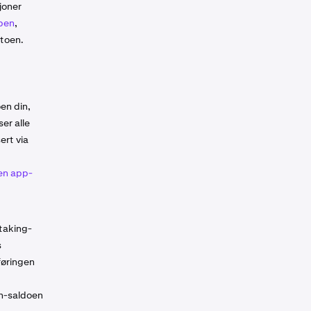
joner
pen
,
ntoen.
en din,
ser alle
ert via
en app-
staking-
s
rføringen
rn-saldoen