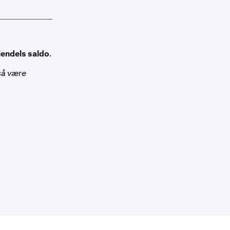
iendels saldo
.
gså være