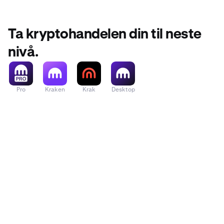
Ta kryptohandelen din til neste
nivå.
Pro
Kraken
Krak
Desktop