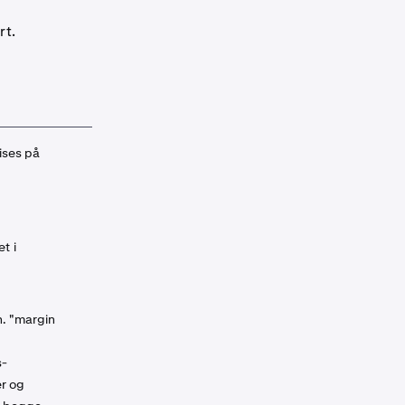
rt.
ises på
t i
n. "margin
s-
er og