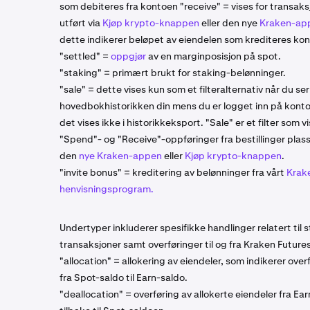
som debiteres fra kontoen "receive" = vises for transaks
utført via
Kjøp krypto-knappen
eller den nye
Kraken-ap
dette indikerer beløpet av eiendelen som krediteres ko
"settled" =
oppgjør
av en marginposisjon på spot.
"staking" = primært brukt for staking-belønninger.
"sale" = dette vises kun som et filteralternativ når du ser
hovedbokhistorikken din mens du er logget inn på konto
det vises ikke i historikkeksport. "Sale" er et filter som vi
"Spend"- og "Receive"-oppføringer fra bestillinger plass
den
nye Kraken-appen
eller
Kjøp krypto-knappen
.
"invite bonus" = kreditering av belønninger fra vårt
Krak
henvisningsprogram.
Undertyper inkluderer spesifikke handlinger relatert til 
transaksjoner samt overføringer til og fra Kraken Future
"allocation" = allokering av eiendeler, som indikerer ove
fra Spot-saldo til Earn-saldo.
"deallocation" = overføring av allokerte eiendeler fra Ea