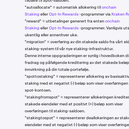
tilbake til Spot-saldoen.
"autoallocate" = automatisk allokering til
onchain
Staking
eller
Opt-In Rewards
-programmer via
Kraken R
"reward" = utbetalinger generert fra enten
onchain
Staking
eller
Opt-In Rewards
-programmer. Vanligvis ut
ukentlig eller annenhver uke.
"migration" = overføring av din stakede saldo fra vårt el
staking-system til vår nye staking-infrastruktur.
Denne interne oppgraderingen er synlig i hovedboken d
fradrag og påfølgende kreditering av det stakede beløp
innvirkning på din totale portefølje.
"spottostaking" = representerer allokering av basisaktiv
staking med et negativt (-) beløp som viser overføringen
spot-kontoen.
"stakingfromspot" = representerer allokeringen kredite
stakede eiendeler med et positivt (+) beløp som viser
overføringen til staking-saldoen.
"stakingtospot" = representerer deallokeringen av sta
eiendeler med et negativt (-) beløp som viser overføringe