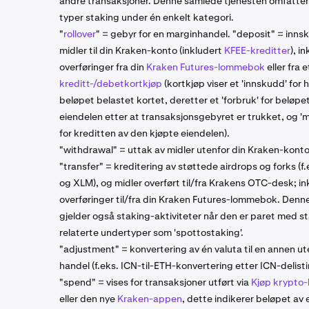
andre transaksjoner. Denne samlede tjenesten omfatte
typer staking under én enkelt kategori.
"
rollover
" = gebyr for en marginhandel. "deposit" = inns
midler til din Kraken-konto (inkludert
KFEE-kreditter
), i
overføringer fra din
Kraken Futures-lommebok
eller fra e
kreditt-/debetkortkjøp
(kortkjøp viser et 'innskudd' for 
beløpet belastet kortet, deretter et 'forbruk' for beløpe
eiendelen etter at transaksjonsgebyret er trukket, og 'm
for kreditten av den kjøpte eiendelen).
"withdrawal" = uttak av midler utenfor din Kraken-konto
"transfer" = kreditering av støttede airdrops og forks (f
og XLM), og midler overført til/fra Krakens OTC-desk; in
overføringer til/fra din Kraken Futures-lommebok. Denn
gjelder også staking-aktiviteter når den er paret med s
relaterte undertyper som 'spottostaking'.
"adjustment" = konvertering av én valuta til en annen ut
handel (f.eks. ICN-til-ETH-konvertering etter ICN-delisti
"spend" = vises for transaksjoner utført via
Kjøp krypto
eller den nye
Kraken-appen
, dette indikerer beløpet av