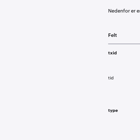
Nedenfor er en
Felt
txid
tid
type