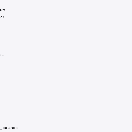
tert
ser
lt.
d_balance