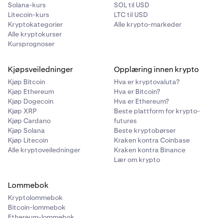
Solana-kurs
SOL til USD
Litecoin-kurs
LTC til USD
Kryptokategorier
Alle krypto-markeder
Alle kryptokurser
Kursprognoser
Kjøpsveiledninger
Opplæring innen krypto
Kjøp Bitcoin
Hva er kryptovaluta?
Kjøp Ethereum
Hva er Bitcoin?
Kjøp Dogecoin
Hva er Ethereum?
Kjøp XRP
Beste plattform for krypto-
Kjøp Cardano
futures
Kjøp Solana
Beste kryptobørser
Kjøp Litecoin
Kraken kontra Coinbase
Alle kryptoveiledninger
Kraken kontra Binance
Lær om krypto
Lommebok
Kryptolommebok
Bitcoin-lommebok
Ethereum-lommebok