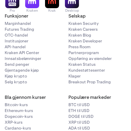
Pro
Kraken
Krak
Desktop
Funksjoner
Selskap
Marginhandel
Kraken Security
Futures Trading
Kraken Careers
OTC-handel
Kraken Blog
Institusjoner
Kraken Developer
API-handel
Press Room
Kraken API Center
Partnerprogram
Innsatsbelønninger
Oppføring av eiendeler
Send penger
Kraken Status
Gjentagende kjøp
Kundestøttesenter
Kjøp krypto
Klager
Selg krypto
Breakout Prop Trading
Bla gjennom kurser
Populære markeder
Bitcoin-kurs
BTC til USD
Ethereum-kurs
ETH til USD
Dogecoin-kurs
DOGE til USD
XRP-kurs
XRP til USD
Cardano-kurs
ADA til USD