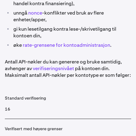
handel kontra finansiering),
•
unngå
nonce
-konflikter ved bruk av flere
enheter/apper,
•
gi kun lesetilgang kontra lese-/skrivetilgang til
kontoen din,
•
øke
rate-grensene for kontoadministrasjon
.
Antall API-nøkler du kan generere og bruke samtidig,
avhenger av
verifiseringsnivået
på kontoen din.
Maksimalt antall API-nøkler per kontotype er som følger:
Standard verifisering
16
Verifisert med høyere grenser