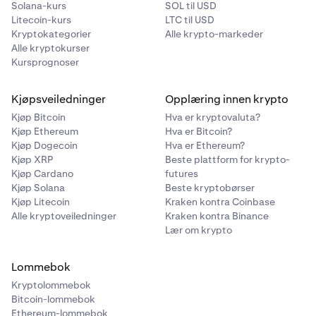
Solana-kurs
SOL til USD
Litecoin-kurs
LTC til USD
Kryptokategorier
Alle krypto-markeder
Alle kryptokurser
Kursprognoser
Kjøpsveiledninger
Opplæring innen krypto
Kjøp Bitcoin
Hva er kryptovaluta?
Kjøp Ethereum
Hva er Bitcoin?
Kjøp Dogecoin
Hva er Ethereum?
Kjøp XRP
Beste plattform for krypto-
Kjøp Cardano
futures
Kjøp Solana
Beste kryptobørser
Kjøp Litecoin
Kraken kontra Coinbase
Alle kryptoveiledninger
Kraken kontra Binance
Lær om krypto
Lommebok
Kryptolommebok
Bitcoin-lommebok
Ethereum-lommebok