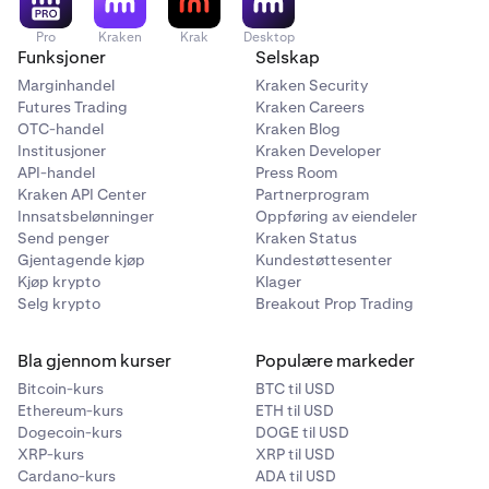
Pro
Kraken
Krak
Desktop
Funksjoner
Selskap
Marginhandel
Kraken Security
Futures Trading
Kraken Careers
OTC-handel
Kraken Blog
Institusjoner
Kraken Developer
API-handel
Press Room
Kraken API Center
Partnerprogram
Innsatsbelønninger
Oppføring av eiendeler
Send penger
Kraken Status
Gjentagende kjøp
Kundestøttesenter
Kjøp krypto
Klager
Selg krypto
Breakout Prop Trading
Bla gjennom kurser
Populære markeder
Bitcoin-kurs
BTC til USD
Ethereum-kurs
ETH til USD
Dogecoin-kurs
DOGE til USD
XRP-kurs
XRP til USD
Cardano-kurs
ADA til USD