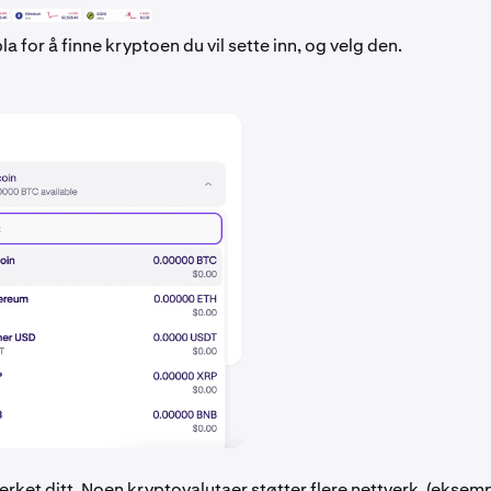
bla for å finne kryptoen du vil sette inn, og velg den.
erket ditt. Noen kryptovalutaer støtter flere nettverk. (eksemp