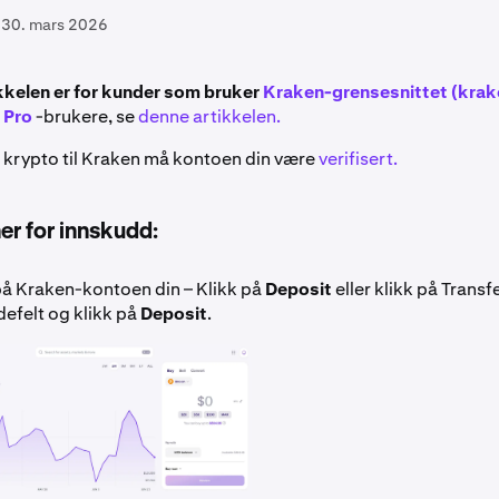
30. mars 2026
kkelen er for kunder som bruker
Kraken-grensesnittet (kra
 Pro
-brukere, se
denne artikkelen.
nn krypto til Kraken må kontoen din være
verifisert.
er for innskudd:
på Kraken-kontoen din – Klikk på
Deposit
eller klikk på Transf
defelt og klikk på
Deposit
.