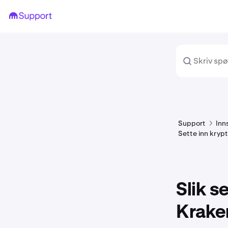
Support
Inn
Sette inn kryp
Slik s
Krake