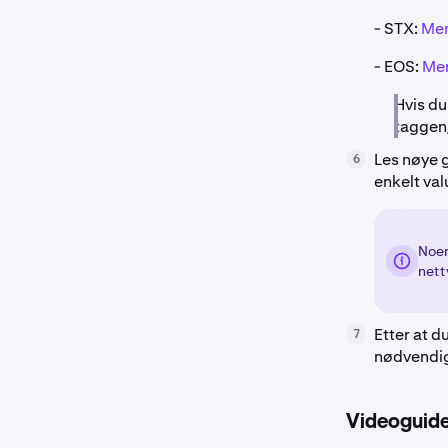
- STX:
Me
- EOS:
Mem
Hvis d
taggen
Les nøye 
6
enkelt val
Noen
nett
Etter at d
7
nødvendig
Videoguider