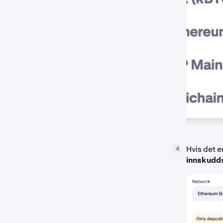
Hvis det e
4
innskudd