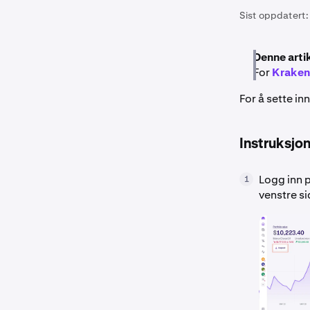
Sist oppdatert:
Denne arti
For
Kraken
For å sette i
Instruksjon
Logg inn 
1
venstre si