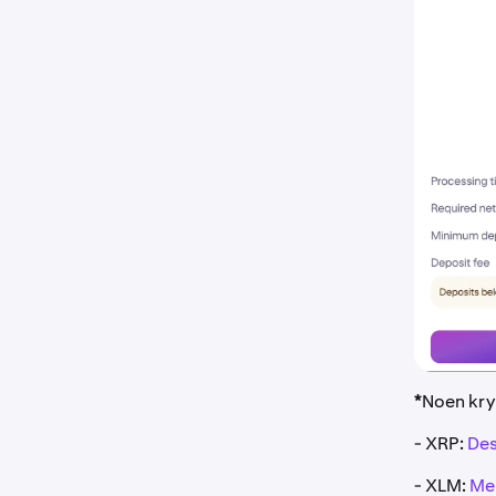
*
Noen kry
- XRP:
Des
- XLM:
Mem