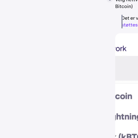
Bitcoin)
Det er 
støttes