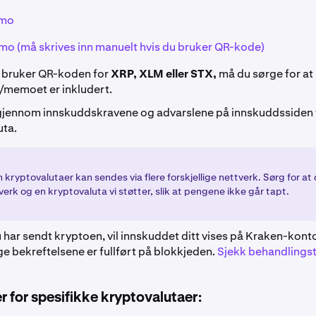
mo
o (må skrives inn manuelt hvis du bruker QR-kode)
u bruker QR-koden for
XRP, XLM eller STX,
må du sørge for at
/memoet er inkludert.
gjennom innskuddskravene og advarslene på innskuddssiden 
uta.
 kryptovalutaer kan sendes via flere forskjellige nettverk. Sørg for at
verk og en kryptovaluta vi støtter, slik at pengene ikke går tapt.
u har sendt kryptoen, vil innskuddet ditt vises på Kraken-kont
e bekreftelsene er fullført på blokkjeden.
Sjekk behandlingst
 for spesifikke kryptovalutaer: