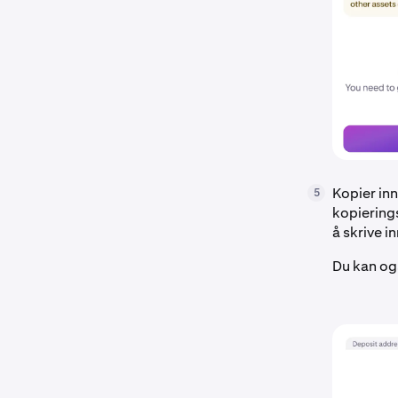
Kopier in
5
kopiering
å skrive i
Du kan o