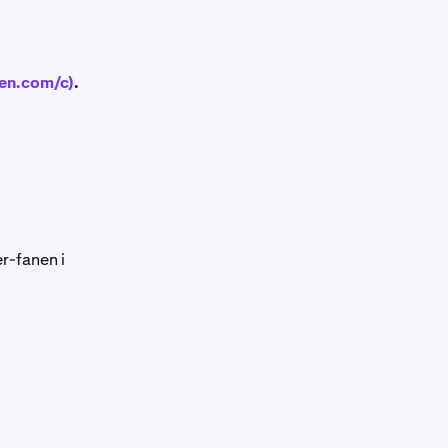
ken.com/c)
.
er-fanen i