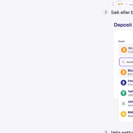
Søk eller 
2
Velg nettv
3