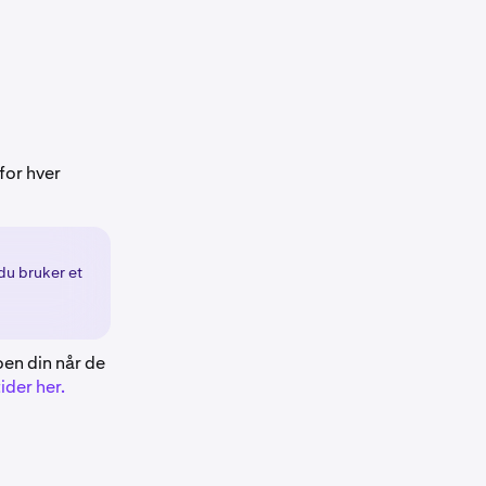
for hver
 du bruker et
oen din når de
ider her.