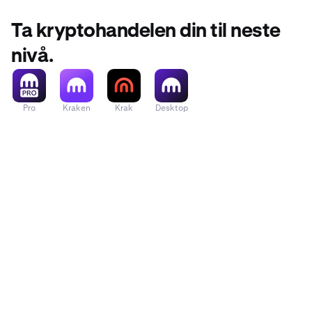
Ta kryptohandelen din til neste
nivå.
Pro
Kraken
Krak
Desktop