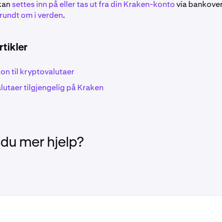
 kan
settes inn på eller tas ut fra din Kraken-konto
via bankove
 rundt om i verden
.
rtikler
on til kryptovalutaer
lutaer tilgjengelig på Kraken
 du mer hjelp?