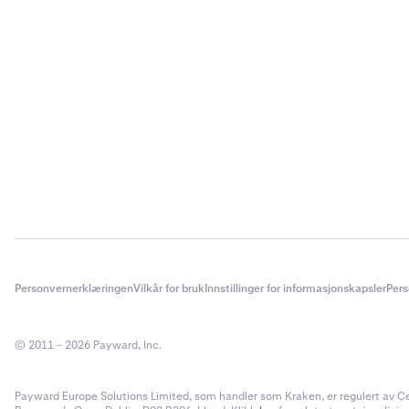
Personvernerklæringen
Vilkår for bruk
Innstillinger for informasjonskapsler
Pers
© 2011 – 2026 Payward, Inc.
Payward Europe Solutions Limited, som handler som Kraken, er regulert av Cent