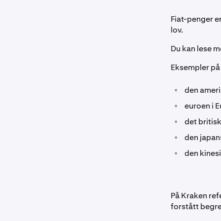
Fiat-penger er
lov.
Du kan lese m
Eksempler på f
•
den ameri
•
euroen i 
•
det britis
•
den japan
•
den kines
På Kraken refer
forstått begr