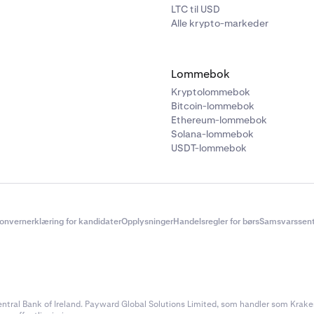
LTC til USD
Alle krypto-markeder
Lommebok
Kryptolommebok
Bitcoin-lommebok
Ethereum-lommebok
Solana-lommebok
USDT-lommebok
onvernerklæring for kandidater
Opplysninger
Handelsregler for børs
Samsvarssent
ral Bank of Ireland. Payward Global Solutions Limited, som handler som Kraken, e