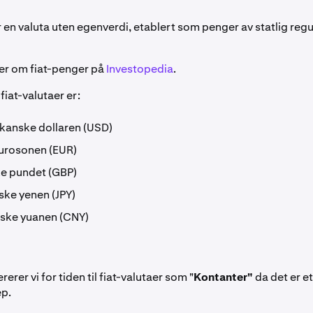
 en valuta uten egenverdi, etablert som penger av statlig regul
er om fiat-penger på
Investopedia
.
iat-valutaer er:
kanske dollaren (USD)
Eurosonen (EUR)
ke pundet (GBP)
ske yenen (JPY)
iske yuanen (CNY)
erer vi for tiden til fiat-valutaer som "
Kontanter"
da det er e
ep.