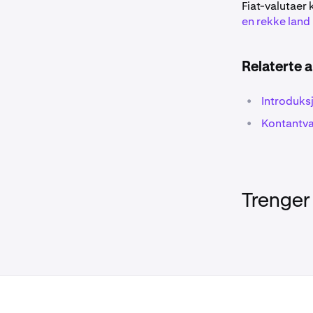
Fiat-valutaer
en rekke land
Relaterte a
•
Introduksj
•
Kontantva
Trenger