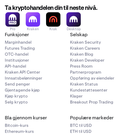
Ta kryptohandelen din til neste nivå.
Pro
Kraken
Krak
Desktop
Funksjoner
Selskap
Marginhandel
Kraken Security
Futures Trading
Kraken Careers
OTC-handel
Kraken Blog
Institusjoner
Kraken Developer
API-handel
Press Room
Kraken API Center
Partnerprogram
Innsatsbelønninger
Oppføring av eiendeler
Send penger
Kraken Status
Gjentagende kjøp
Kundestøttesenter
Kjøp krypto
Klager
Selg krypto
Breakout Prop Trading
Bla gjennom kurser
Populære markeder
Bitcoin-kurs
BTC til USD
Ethereum-kurs
ETH til USD