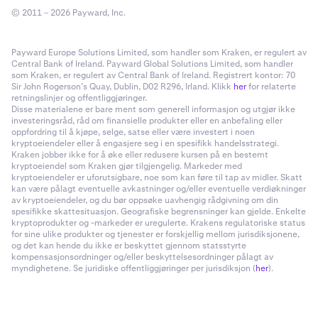
© 2011 – 2026 Payward, Inc.
Payward Europe Solutions Limited, som handler som Kraken, er regulert av
Central Bank of Ireland. Payward Global Solutions Limited, som handler
som Kraken, er regulert av Central Bank of Ireland. Registrert kontor: 70
Sir John Rogerson’s Quay, Dublin, D02 R296, Irland. Klikk
her
for relaterte
retningslinjer og offentliggjøringer.
Disse materialene er bare ment som generell informasjon og utgjør ikke
investeringsråd, råd om finansielle produkter eller en anbefaling eller
oppfordring til å kjøpe, selge, satse eller være investert i noen
kryptoeiendeler eller å engasjere seg i en spesifikk handelsstrategi.
Kraken jobber ikke for å øke eller redusere kursen på en bestemt
kryptoeiendel som Kraken gjør tilgjengelig. Markeder med
kryptoeiendeler er uforutsigbare, noe som kan føre til tap av midler. Skatt
kan være pålagt eventuelle avkastninger og/eller eventuelle verdiøkninger
av kryptoeiendeler, og du bør oppsøke uavhengig rådgivning om din
spesifikke skattesituasjon. Geografiske begrensninger kan gjelde. Enkelte
kryptoprodukter og -markeder er uregulerte. Krakens regulatoriske status
for sine ulike produkter og tjenester er forskjellig mellom jurisdiksjonene,
og det kan hende du ikke er beskyttet gjennom statsstyrte
kompensasjonsordninger og/eller beskyttelsesordninger pålagt av
myndighetene. Se juridiske offentliggjøringer per jurisdiksjon (
her
).