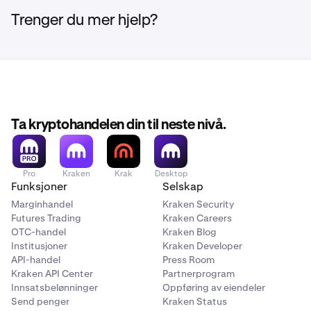
Trenger du mer hjelp?
Ta kryptohandelen din til neste nivå.
Pro
Kraken
Krak
Desktop
Funksjoner
Selskap
Marginhandel
Kraken Security
Futures Trading
Kraken Careers
OTC-handel
Kraken Blog
Institusjoner
Kraken Developer
API-handel
Press Room
Kraken API Center
Partnerprogram
Innsatsbelønninger
Oppføring av eiendeler
Send penger
Kraken Status