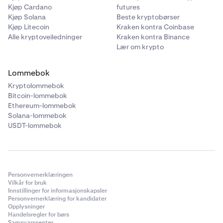
Kjøp Cardano
futures
Kjøp Solana
Beste kryptobørser
Kjøp Litecoin
Kraken kontra Coinbase
Alle kryptoveiledninger
Kraken kontra Binance
Lær om krypto
Lommebok
Kryptolommebok
Bitcoin-lommebok
Ethereum-lommebok
Solana-lommebok
USDT-lommebok
Personvernerklæringen
Vilkår for bruk
Innstillinger for informasjonskapsler
Personvernerklæring for kandidater
Opplysninger
Handelsregler for børs
Samsvarssenter