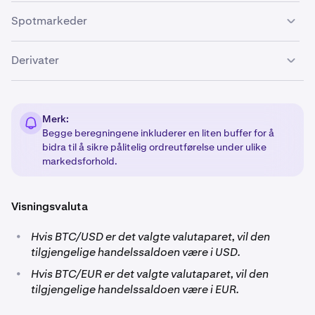
Spotmarkeder
I spotmarkeder beregnes beløpet som er tilgjengelig for
Derivater
handel ved å multiplisere din
tilgjengelige margin
med
markedets giring
.
I derivatsmarkeder beregnes beløpet du har tilgjengelig
for handel ved å multiplisere
prisen
med den
maksimale
Merk:
ordrestørrelsen
du har lov til å plassere.
Begge beregningene inkluderer en liten buffer for å
bidra til å sikre pålitelig ordreutførelse under ulike
markedsforhold.
Visningsvaluta
•
Hvis BTC/USD er det valgte valutaparet, vil den
tilgjengelige handelssaldoen være i USD.
•
Hvis BTC/EUR er det valgte valutaparet, vil den
tilgjengelige handelssaldoen være i EUR.