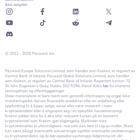
Ikke selg/del
© 2011 – 2026 Payward, Inc.
Payward Europe Solutions Limited, som handler som Kraken, er regulert av
Central Bank of Ireland. Payward Global Solutions Limited, som handler
som Kraken, er regulert av Central Bank of Ireland. Registrert kontor: 70
Sir John Rogerson’s Quay, Dublin, D02 R296, Irland. Klikk
her
for relaterte
retningslinjer og offentliggjøringer.
Disse materialene er bare ment som generell informasjon og utgjør ikke
investeringsråd, råd om finansielle produkter eller en anbefaling eller
oppfordring til å kjøpe, selge, satse eller være investert i noen
kryptoeiendeler eller å engasjere seg i en spesifikk handelsstrategi.
Kraken jobber ikke for å øke eller redusere kursen på en bestemt
kryptoeiendel som Kraken gjør tilgjengelig. Markeder med
kryptoeiendeler er uforutsigbare, noe som kan føre til tap av midler. Skatt
kan være pålagt eventuelle avkastninger og/eller eventuelle verdiøkninger
av kryptoeiendeler, og du bør oppsøke uavhengig rådgivning om din