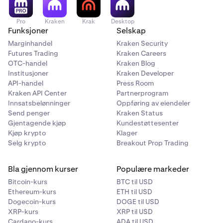
Pro
Kraken
Krak
Desktop
Funksjoner
Selskap
Marginhandel
Kraken Security
Futures Trading
Kraken Careers
OTC-handel
Kraken Blog
Institusjoner
Kraken Developer
API-handel
Press Room
Kraken API Center
Partnerprogram
Innsatsbelønninger
Oppføring av eiendeler
Send penger
Kraken Status
Gjentagende kjøp
Kundestøttesenter
Kjøp krypto
Klager
Selg krypto
Breakout Prop Trading
Bla gjennom kurser
Populære markeder
Bitcoin-kurs
BTC til USD
Ethereum-kurs
ETH til USD
Dogecoin-kurs
DOGE til USD
XRP-kurs
XRP til USD
Cardano-kurs
ADA til USD