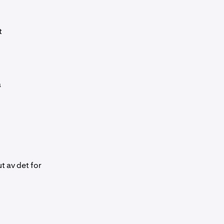
t
a
ut av det for