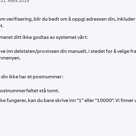
31. mars 2025
m verifisering, blir du bedt om å oppgi adressen din, inkluder
t.
eret ditt ikke godtas av systemet vårt:
ive inn delstaten/provinsen din manuelt, i stedet for å velge fr
inmenyen.
 din ikke har et postnummer:
 postnummerfeltet stå tomt.
kke fungerer, kan du bare skrive inn "1" eller "10000". Vi finner 