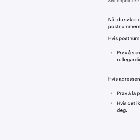
Sist oppdatert:
Når du søker o
postnummere
Hvis postnumm
•
Prøv å skr
rullegard
Hvis adressen
•
Prøv å la
•
Hvis det i
deg.