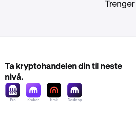
Trenger
Ta kryptohandelen din til neste
nivå.
Pro
Kraken
Krak
Desktop