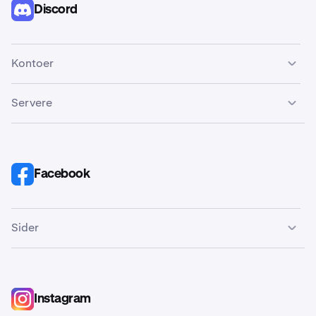
Kina
å kommunisere med Kraken-teamet.
Globalt
Discord
Sikkerhetsdirektør
@kraken_exchange_official
Kraken中文客服
@c7five
Globalt
Kraken Pro
Kraken Mod Bot
Kraken Pro-kunngjøringer
@krakensupportZH_bot
Kontoer
@krakenpro
@krakenautomod_bot
@krakenproannouncements
Kina
Matt Howells Barby
Kraken官方中文群
}
Global
Servere
Globalt
VP, Vekst
Kraken Support
@kraken_chinese
Kraken Announcement Bot
@matthewbarby
@krakensupport
Kina
Kraken Tyskland
@kraken_announcementbot
Kraken Ukraina
Kraken Exchange
Global
@krakenfx_de
@krakenfx_ukraine
Facebook
Bli med her
Jeffrey Ding
Kraken Ukraina
Mod Bot
Tyskland
Ukraina
Global
Affiliateprogram
@krakenfx_ukraine
@kxmod_bot
Sider
@jeffreydingz
Ukraina
Kraken Desktop
Announcement Bot
@krakendesktop
Kraken Digital Asset Exchange
@kxannouncement_bot
Global
Instagram
Underlagt geografiske begrensninger i enkelte jurisdiksjoner