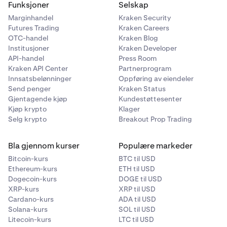
Funksjoner
Selskap
@krakenfx_ua
Marginhandel
Kraken Security
Krak
Futures Trading
Kraken Careers
Ukraina
OTC-handel
Kraken Blog
@krak_app
Institusjoner
Kraken Developer
API-handel
Press Room
Global
Kraken API Center
Partnerprogram
Innsatsbelønninger
Oppføring av eiendeler
Send penger
Kraken Status
Krak Storbritannia
Gjentagende kjøp
Kundestøttesenter
Kjøp krypto
Klager
@krakappuk
Selg krypto
Breakout Prop Trading
Storbritannia
Bla gjennom kurser
Populære markeder
Bitcoin-kurs
BTC til USD
Kraken Ukraina
Ethereum-kurs
ETH til USD
Dogecoin-kurs
DOGE til USD
@krakenfx_ua
XRP-kurs
XRP til USD
Ukraina
Cardano-kurs
ADA til USD
Solana-kurs
SOL til USD
Litecoin-kurs
LTC til USD