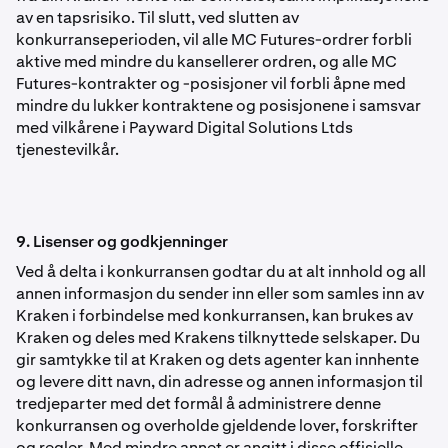
av en tapsrisiko. Til slutt, ved slutten av
konkurranseperioden, vil alle MC Futures-ordrer forbli
aktive med mindre du kansellerer ordren, og alle MC
Futures-kontrakter og -posisjoner vil forbli åpne med
mindre du lukker kontraktene og posisjonene i samsvar
med vilkårene i Payward Digital Solutions Ltds
tjenestevilkår.
9. Lisenser og godkjenninger
Ved å delta i konkurransen godtar du at alt innhold og all
annen informasjon du sender inn eller som samles inn av
Kraken i forbindelse med konkurransen, kan brukes av
Kraken og deles med Krakens tilknyttede selskaper. Du
gir samtykke til at Kraken og dets agenter kan innhente
og levere ditt navn, din adresse og annen informasjon til
tredjeparter med det formål å administrere denne
konkurransen og overholde gjeldende lover, forskrifter
og regler. Med mindre annet er angitt i disse offisielle