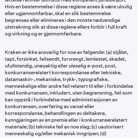
Hvis en bestemmelse i disse reglene anses å være ulovlig
eller ugjennomførbar, skal en slik bestemmelse
begrenses eller elimineres i den minste nødvendige
utstrekning slik at disse reglene ellers forblir i full kraft
og virkning og er gjennomførbare.
Kraken er ikke ansvarlig for noe av følgende: (a) stjålet,
tapt, forsinket, feilsendt, forvrengt, lemlestet, skadet,
ufullstendig, unøyaktig eller uleselig e-post, post,
konkurranserelatert korrespondanse eller tekniske,
datamaskin-, mekaniske, trykk-, typografiske,
menneskelige eller andre feil relatert til eller i forbindelse
med konkurransen, inkludert, uten begrensning, feil som
kan oppstå i forbindelse med administrasjonen av
konkurransen, overføring av varsel eller
korrespondanse, behandlingen av deltakere,
kunngjøringen av en premie eller i konkurranserelatert
materiale; (b) tekniske feil av noe slag; (c) uautorisert
menneskelig og/eller mekanisk inngripen; (d)