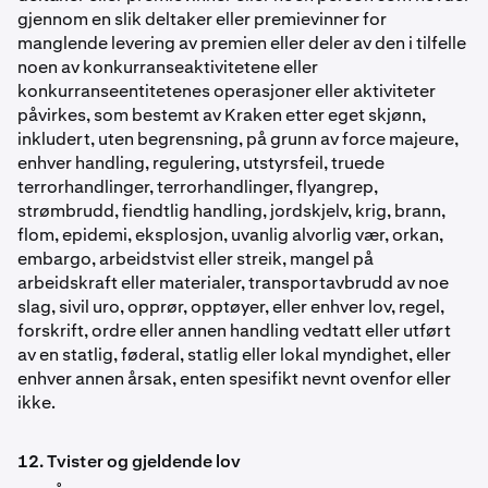
gjennom en slik deltaker eller premievinner for
manglende levering av premien eller deler av den i tilfelle
noen av konkurranseaktivitetene eller
konkurranseentitetenes operasjoner eller aktiviteter
påvirkes, som bestemt av Kraken etter eget skjønn,
inkludert, uten begrensning, på grunn av force majeure,
enhver handling, regulering, utstyrsfeil, truede
terrorhandlinger, terrorhandlinger, flyangrep,
strømbrudd, fiendtlig handling, jordskjelv, krig, brann,
flom, epidemi, eksplosjon, uvanlig alvorlig vær, orkan,
embargo, arbeidstvist eller streik, mangel på
arbeidskraft eller materialer, transportavbrudd av noe
slag, sivil uro, opprør, opptøyer, eller enhver lov, regel,
forskrift, ordre eller annen handling vedtatt eller utført
av en statlig, føderal, statlig eller lokal myndighet, eller
enhver annen årsak, enten spesifikt nevnt ovenfor eller
ikke.
12. Tvister og gjeldende lov