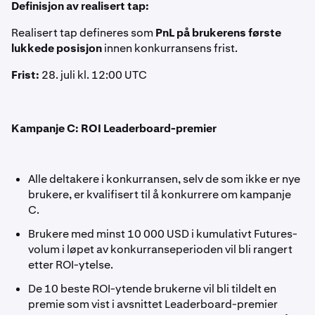
Definisjon av realisert tap:
Realisert tap defineres som
PnL på brukerens første
lukkede posisjon
innen konkurransens frist.
Frist:
28. juli kl. 12:00 UTC
Kampanje C: ROI Leaderboard-premier
Alle deltakere i konkurransen, selv de som ikke er nye
brukere, er kvalifisert til å konkurrere om kampanje
C.
Brukere med minst 10 000 USD i kumulativt Futures-
volum i løpet av konkurranseperioden vil bli rangert
etter ROI-ytelse.
De 10 beste ROI-ytende brukerne vil bli tildelt en
premie som vist i avsnittet Leaderboard-premier