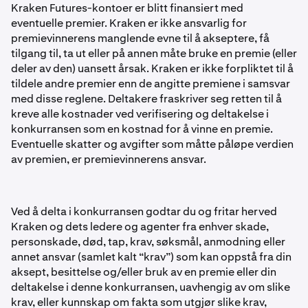
Kraken Futures-kontoer er blitt finansiert med
eventuelle premier. Kraken er ikke ansvarlig for
premievinnerens manglende evne til å akseptere, få
tilgang til, ta ut eller på annen måte bruke en premie (eller
deler av den) uansett årsak. Kraken er ikke forpliktet til å
tildele andre premier enn de angitte premiene i samsvar
med disse reglene. Deltakere fraskriver seg retten til å
kreve alle kostnader ved verifisering og deltakelse i
konkurransen som en kostnad for å vinne en premie.
Eventuelle skatter og avgifter som måtte påløpe verdien
av premien, er premievinnerens ansvar.
Ved å delta i konkurransen godtar du og fritar herved
Kraken og dets ledere og agenter fra enhver skade,
personskade, død, tap, krav, søksmål, anmodning eller
annet ansvar (samlet kalt “krav”) som kan oppstå fra din
aksept, besittelse og/eller bruk av en premie eller din
deltakelse i denne konkurransen, uavhengig av om slike
krav, eller kunnskap om fakta som utgjør slike krav,