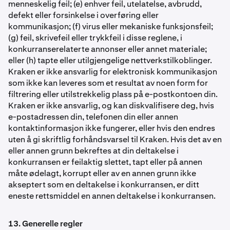
menneskelig feil; (e) enhver feil, utelatelse, avbrudd,
defekt eller forsinkelse i overføring eller
kommunikasjon; (f) virus eller mekaniske funksjonsfeil;
(g) feil, skrivefeil eller trykkfeil i disse reglene, i
konkurranserelaterte annonser eller annet materiale;
eller (h) tapte eller utilgjengelige nettverkstilkoblinger.
Kraken er ikke ansvarlig for elektronisk kommunikasjon
som ikke kan leveres som et resultat av noen form for
filtrering eller utilstrekkelig plass på e-postkontoen din.
Kraken er ikke ansvarlig, og kan diskvalifisere deg, hvis
e-postadressen din, telefonen din eller annen
kontaktinformasjon ikke fungerer, eller hvis den endres
uten å gi skriftlig forhåndsvarsel til Kraken. Hvis det av en
eller annen grunn bekreftes at din deltakelse i
konkurransen er feilaktig slettet, tapt eller på annen
måte ødelagt, korrupt eller av en annen grunn ikke
akseptert som en deltakelse i konkurransen, er ditt
eneste rettsmiddel en annen deltakelse i konkurransen.
13. Generelle regler