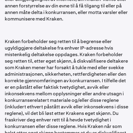
annen forstyrrelse av din evne til å få tilgang til eller på
annen måte delta i konkurransen, eller motta varsler eller
kommunisere med Kraken.
Kraken forbeholder seg retten til å begrense eller
ugyldiggjøre deltakelse fra enhver IP-adresse hvis
mistenkelig deltakelse oppdages. Kraken forbeholder
seg retten til, etter eget skjønn, å diskvalifisere deltakere
som Kraken mener har forsøkt å tukle med eller svekke
administrasjonen, sikkerheten, rettferdigheten eller den
korrekte gjennomføringen av konkurransen. I tilfelle det
er en påstått eller faktisk tvetydighet, avvik eller
inkonsekvens mellom opplysninger eller andre utsagn i
konkurranserelatert materiale og/eller disse reglene
(inkludert ethvert påstått avvik eller inkonsekvens i disse
reglene), vil det bli løst etter Krakens eget skjønn. Du
fraskriver deg enhver rett til å hevde tvetydighet i
konkurransen eller disse reglene. Hvis Kraken når som
helst etter eget skjønn bestemmer at du er diskvalifisert,