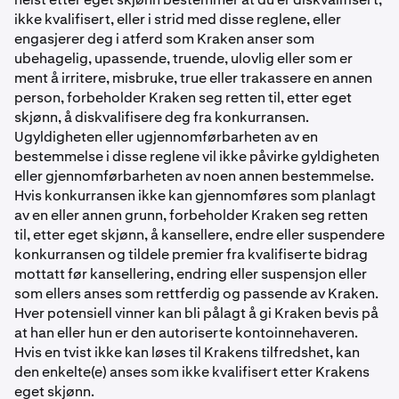
ikke kvalifisert, eller i strid med disse reglene, eller
engasjerer deg i atferd som Kraken anser som
ubehagelig, upassende, truende, ulovlig eller som er
ment å irritere, misbruke, true eller trakassere en annen
person, forbeholder Kraken seg retten til, etter eget
skjønn, å diskvalifisere deg fra konkurransen.
Ugyldigheten eller ugjennomførbarheten av en
bestemmelse i disse reglene vil ikke påvirke gyldigheten
eller gjennomførbarheten av noen annen bestemmelse.
Hvis konkurransen ikke kan gjennomføres som planlagt
av en eller annen grunn, forbeholder Kraken seg retten
til, etter eget skjønn, å kansellere, endre eller suspendere
konkurransen og tildele premier fra kvalifiserte bidrag
mottatt før kansellering, endring eller suspensjon eller
som ellers anses som rettferdig og passende av Kraken.
Hver potensiell vinner kan bli pålagt å gi Kraken bevis på
at han eller hun er den autoriserte kontoinnehaveren.
Hvis en tvist ikke kan løses til Krakens tilfredshet, kan
den enkelte(e) anses som ikke kvalifisert etter Krakens
eget skjønn.