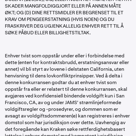
SKADER MANGFOLDIGGJORT ELLER PÅ ANNEN MÅTE
ØKT; OG (D) DINE RETTSMIDLER ER BEGRENSET TIL ET
KRAV OM PENGEERSTATNING (HVIS NOEN) OG DU
FRASKRIVER DEG UGJENKALLELIG ENHVER RETT TIL Å
SØKE PÅBUD ELLER BILLIGHETSTILTAK.
Enhver tvist som oppstår under eller i forbindelse med
dette (enten for kontraktsbrudd, erstatningsansvar eller
annet) vil bli styrt av lovene i delstaten California, uten
henvisning til dens lovkonfliktprinsipper. Ved å delta i
denne konkurransen godtar du at enhver tvist som
oppstår fra eller er relatert til denne konkurransen, skal
avgjøres ved konfidensiell bindende voldgift kun i San
Francisco, CA, av og under JAMS' strømlinjeformede
voldgiftsregler og -prosedyrer, og dommen som er
avsagt av voldgiftsdommeren(e) kan registreres i enhver
domstol som har jurisdiksjon over dette. Uavhengig av
det foregående kan Kraken søke rettferdighetsbasert
lettelse i enhver domstol med kompetent jurisdiksjon.