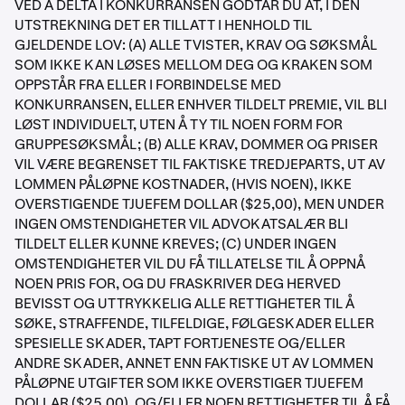
VED Å DELTA I KONKURRANSEN GODTAR DU AT, I DEN
UTSTREKNING DET ER TILLATT I HENHOLD TIL
GJELDENDE LOV: (A) ALLE TVISTER, KRAV OG SØKSMÅL
SOM IKKE KAN LØSES MELLOM DEG OG KRAKEN SOM
OPPSTÅR FRA ELLER I FORBINDELSE MED
KONKURRANSEN, ELLER ENHVER TILDELT PREMIE, VIL BLI
LØST INDIVIDUELT, UTEN Å TY TIL NOEN FORM FOR
GRUPPESØKSMÅL; (B) ALLE KRAV, DOMMER OG PRISER
VIL VÆRE BEGRENSET TIL FAKTISKE TREDJEPARTS, UT AV
LOMMEN PÅLØPNE KOSTNADER, (HVIS NOEN), IKKE
OVERSTIGENDE TJUEFEM DOLLAR ($25,00), MEN UNDER
INGEN OMSTENDIGHETER VIL ADVOKATSALÆR BLI
TILDELT ELLER KUNNE KREVES; (C) UNDER INGEN
OMSTENDIGHETER VIL DU FÅ TILLATELSE TIL Å OPPNÅ
NOEN PRIS FOR, OG DU FRASKRIVER DEG HERVED
BEVISST OG UTTRYKKELIG ALLE RETTIGHETER TIL Å
SØKE, STRAFFENDE, TILFELDIGE, FØLGESKADER ELLER
SPESIELLE SKADER, TAPT FORTJENESTE OG/ELLER
ANDRE SKADER, ANNET ENN FAKTISKE UT AV LOMMEN
PÅLØPNE UTGIFTER SOM IKKE OVERSTIGER TJUEFEM
DOLLAR ($25,00), OG/ELLER NOEN RETTIGHETER TIL Å FÅ