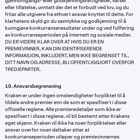
gjennomgangs- eller godkjenningsrettigheter, varsel
eller tillatelse, unntatt der det er forbudt ved lov, og du
fritar alle utgivere fra ethvert ansvar knyttet til dette. For
klarhetens skyld gir du samtykke og godkjenning til å
kunngjøre konkurranseresultater under og ved fullføring
av konkurranseperioden på internett og sosiale medier.
DU ER VIDERE KLAR OVER AT HVIS DU ER EN
PREMIEVINNER, KAN DIN IDENTIFISERENDE
INFORMASJON, INKLUDERT, MEN IKKE BEGRENSET TIL,
DITT NAVN OG ADRESSE, BLI OFFENTLIGGJORT OVERFOR
TREDJEPARTER.
10. Ansvarsbegrensning
Kraken er under ingen omstendigheter forpliktet til å
tildele andre premier enn de som er spesifisert i disse
offisielle reglene. Alle premieredetaljer som ikke er
spesifisert i disse reglene, vil bli bestemt etter Krakens
eget skjønn. Kraken vil ikke ha noen forpliktelser eller
ansvar overfor noen deltaker etter at
konkurranseperioden utløper og premievinnernes