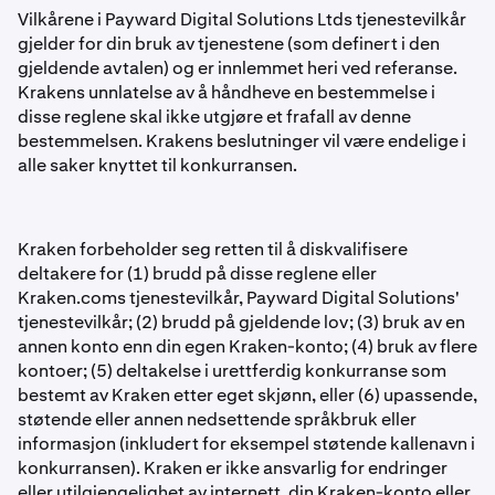
Vilkårene i Payward Digital Solutions Ltds tjenestevilkår
gjelder for din bruk av tjenestene (som definert i den
gjeldende avtalen) og er innlemmet heri ved referanse.
Krakens unnlatelse av å håndheve en bestemmelse i
disse reglene skal ikke utgjøre et frafall av denne
bestemmelsen. Krakens beslutninger vil være endelige i
alle saker knyttet til konkurransen.
Kraken forbeholder seg retten til å diskvalifisere
deltakere for (1) brudd på disse reglene eller
Kraken.coms tjenestevilkår, Payward Digital Solutions'
tjenestevilkår; (2) brudd på gjeldende lov; (3) bruk av en
annen konto enn din egen Kraken-konto; (4) bruk av flere
kontoer; (5) deltakelse i urettferdig konkurranse som
bestemt av Kraken etter eget skjønn, eller (6) upassende,
støtende eller annen nedsettende språkbruk eller
informasjon (inkludert for eksempel støtende kallenavn i
konkurransen). Kraken er ikke ansvarlig for endringer
eller utilgjengelighet av internett, din Kraken-konto eller