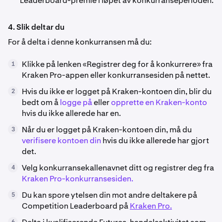
Leaderboard-premie i løpet av konkurranseperioden.
4. Slik deltar du
For å delta i denne konkurransen må du:
Klikke på lenken «Registrer deg for å konkurrere» fra
1
Kraken Pro-appen eller konkurransesiden på nettet.
Hvis du ikke er logget på Kraken-kontoen din, blir du
2
bedt om å
logge på
eller
opprette en Kraken-konto
hvis du ikke allerede har en.
Når du er logget på Kraken-kontoen din, må du
3
verifisere kontoen din
hvis du ikke allerede har gjort
det.
Velg konkurransekallenavnet ditt og registrer deg fra
4
Kraken Pro-konkurransesiden.
Du kan spore ytelsen din mot andre deltakere på
5
Competition Leaderboard på
Kraken Pro.