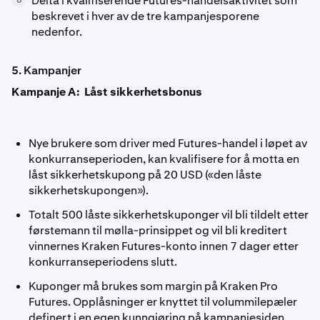
Delta i kvalifiserende Futures-handelsaktivitet som
6
beskrevet i hver av de tre kampanjesporene
nedenfor.
5. Kampanjer
Kampanje A: Låst sikkerhetsbonus
Nye brukere som driver med Futures-handel i løpet av
konkurranseperioden, kan kvalifisere for å motta en
låst sikkerhetskupong på 20 USD («den låste
sikkerhetskupongen»).
Totalt 500 låste sikkerhetskuponger vil bli tildelt etter
førstemann til mølla-prinsippet og vil bli kreditert
vinnernes Kraken Futures-konto innen 7 dager etter
konkurranseperiodens slutt.
Kuponger må brukes som margin på Kraken Pro
Futures. Opplåsninger er knyttet til volummilepæler
definert i en egen kunngjøring på kampanjesiden.