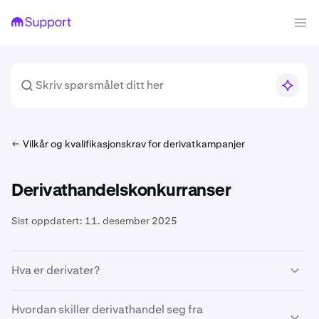
Vilkår og kvalifikasjonskrav for derivatkampanjer
Derivathandelskonkurranser
Sist oppdatert:
11. desember 2025
Hva er derivater?
En kryptoderivatkontrakt er en avtale mellom en kjøper
Hvordan skiller derivathandel seg fra