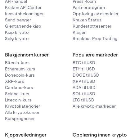
API-handel
Press Room
Kraken API Center
Partnerprogram
Innsatsbelønninger
Oppføring av eiendeler
Send penger
Kraken Status
Gjentagende kjøp
Kundestøttesenter
Kjøp krypto
Klager
Selg krypto
Breakout Prop Trading
Bla gjennom kurser
Populære markeder
Bitcoin-kurs
BTC til USD
Ethereum-kurs
ETH til USD
Dogecoin-kurs
DOGE til USD
XRP-kurs
XRP til USD
Cardano-kurs
ADA til USD
Solana-kurs
SOL til USD
Litecoin-kurs
LTC til USD
Kryptokategorier
Alle krypto-markeder
Alle kryptokurser
Kursprognoser
Kjøpsveiledninger
Opplæring innen krypto