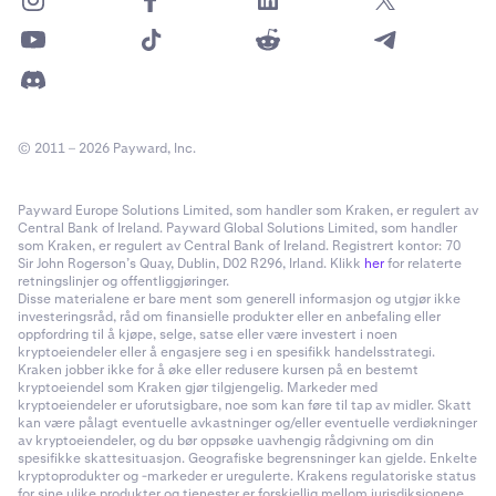
© 2011 – 2026 Payward, Inc.
Payward Europe Solutions Limited, som handler som Kraken, er regulert av
Central Bank of Ireland. Payward Global Solutions Limited, som handler
som Kraken, er regulert av Central Bank of Ireland. Registrert kontor: 70
Sir John Rogerson’s Quay, Dublin, D02 R296, Irland. Klikk
her
for relaterte
retningslinjer og offentliggjøringer.
Disse materialene er bare ment som generell informasjon og utgjør ikke
investeringsråd, råd om finansielle produkter eller en anbefaling eller
oppfordring til å kjøpe, selge, satse eller være investert i noen
kryptoeiendeler eller å engasjere seg i en spesifikk handelsstrategi.
Kraken jobber ikke for å øke eller redusere kursen på en bestemt
kryptoeiendel som Kraken gjør tilgjengelig. Markeder med
kryptoeiendeler er uforutsigbare, noe som kan føre til tap av midler. Skatt
kan være pålagt eventuelle avkastninger og/eller eventuelle verdiøkninger
av kryptoeiendeler, og du bør oppsøke uavhengig rådgivning om din
spesifikke skattesituasjon. Geografiske begrensninger kan gjelde. Enkelte
kryptoprodukter og -markeder er uregulerte. Krakens regulatoriske status
for sine ulike produkter og tjenester er forskjellig mellom jurisdiksjonene,