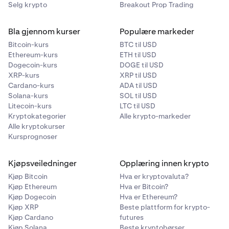
Selg krypto
Breakout Prop Trading
Bla gjennom kurser
Populære markeder
Bitcoin-kurs
BTC til USD
Ethereum-kurs
ETH til USD
Dogecoin-kurs
DOGE til USD
XRP-kurs
XRP til USD
Cardano-kurs
ADA til USD
Solana-kurs
SOL til USD
Litecoin-kurs
LTC til USD
Kryptokategorier
Alle krypto-markeder
Alle kryptokurser
Kursprognoser
Kjøpsveiledninger
Opplæring innen krypto
Kjøp Bitcoin
Hva er kryptovaluta?
Kjøp Ethereum
Hva er Bitcoin?
Kjøp Dogecoin
Hva er Ethereum?
Kjøp XRP
Beste plattform for krypto-
Kjøp Cardano
futures
Kjøp Solana
Beste kryptobørser