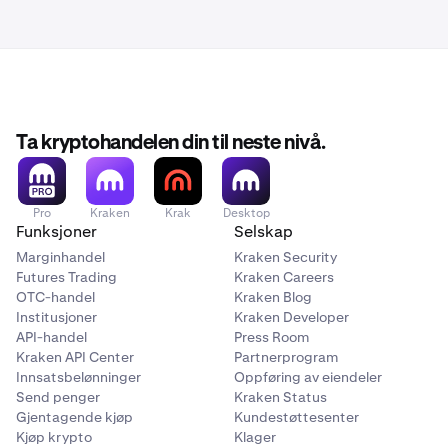
Ta kryptohandelen din til neste nivå.
Pro
Kraken
Krak
Desktop
Funksjoner
Selskap
Marginhandel
Kraken Security
Futures Trading
Kraken Careers
OTC-handel
Kraken Blog
Institusjoner
Kraken Developer
API-handel
Press Room
Kraken API Center
Partnerprogram
Innsatsbelønninger
Oppføring av eiendeler
Send penger
Kraken Status
Gjentagende kjøp
Kundestøttesenter
Kjøp krypto
Klager