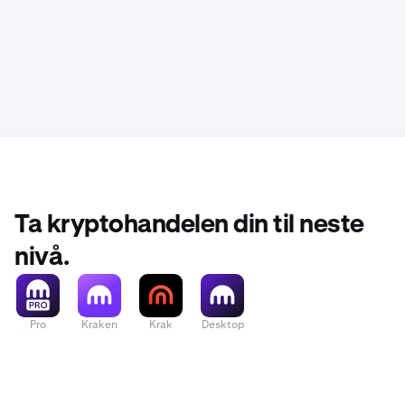
Ta kryptohandelen din til neste
nivå.
Pro
Kraken
Krak
Desktop