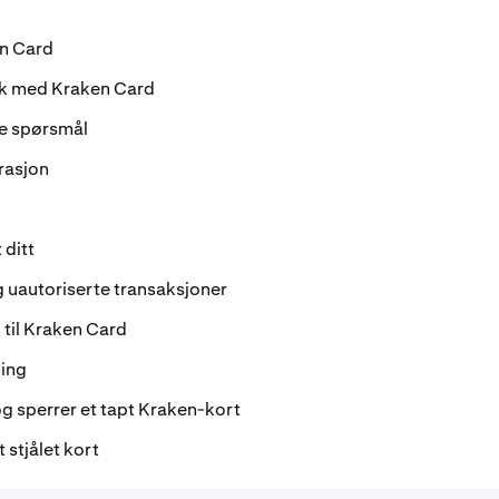
n Card
ck med Kraken Card
te spørsmål
rasjon
 ditt
g uautoriserte transaksjoner
 til Kraken Card
ning
og sperrer et tapt Kraken-kort
 stjålet kort