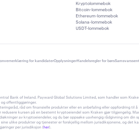
Kryptolommebok
Bitcoin-lommebok
Ethereum-lommebok
Solana-lommebok
USDT-lommebok
onvernerklæring for kandidater
Opplysninger
Handelsregler for børs
Samsvarssent
ral Bank of Ireland. Payward Global Solutions Limited, som handler som Kraken, e
 og offentliggjøringer.
ingsråd, råd om finansielle produkter eller en anbefaling eller oppfordring til å k
ler redusere kursen på en bestemt kryptoeiendel som Kraken gjør tilgjengelig. Ma
rdiøkninger av kryptoeiendeler, og du bør oppsøke uavhengig rådgivning om din s
 sine ulike produkter og tjenester er forskjellig mellom jurisdiksjonene, og de
øringer per jurisdiksjon (
her
).