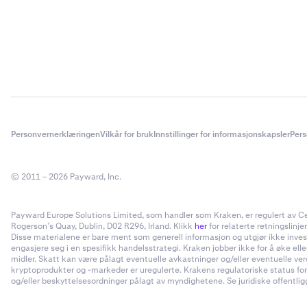
Personvernerklæringen
Vilkår for bruk
Innstillinger for informasjonskapsler
Pers
© 2011 – 2026 Payward, Inc.
Payward Europe Solutions Limited, som handler som Kraken, er regulert av Cent
Rogerson’s Quay, Dublin, D02 R296, Irland. Klikk
her
for relaterte retningslinjer
Disse materialene er bare ment som generell informasjon og utgjør ikke invester
engasjere seg i en spesifikk handelsstrategi. Kraken jobber ikke for å øke el
midler. Skatt kan være pålagt eventuelle avkastninger og/eller eventuelle ve
kryptoprodukter og -markeder er uregulerte. Krakens regulatoriske status for
og/eller beskyttelsesordninger pålagt av myndighetene. Se juridiske offentliggj