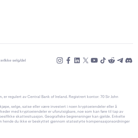
er
Ikke selg/del
r regulert av Central Bank of Ireland. Registrert kontor: 70 Sir John
jøpe, selge, satse eller være investert i noen kryptoeiendeler eller å
rkeder med kryptoeiendeler er uforutsigbare, noe som kan føre til tap av
pesifikke skattesituasjon. Geografiske begrensninger kan gjelde. Enkelte
t kan hende du ikke er beskyttet gjennom statsstyrte kompensasjonsordninger