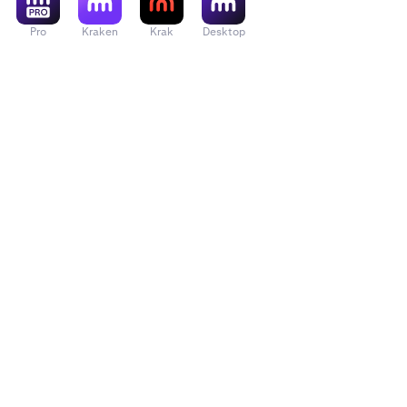
Pro
Kraken
Krak
Desktop