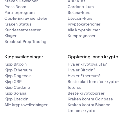
Kraken Developer
XRP-kurs
Press Room
Cardano-kurs
Partnerprogram
Solana-kurs
Oppføring av eiendeler
Litecoin-kurs
Kraken Status
Kryptokategorier
Kundestøttesenter
Alle kryptokurser
Klager
Kursprognoser
Breakout Prop Trading
Kjøpsveiledninger
Opplæring innen krypto
Kjøp Bitcoin
Hva er kryptovaluta?
Kjøp Ethereum
Hva er Bitcoin?
Kjøp Dogecoin
Hva er Ethereum?
Kjøp XRP
Beste plattform for krypto-
Kjøp Cardano
futures
Kjøp Solana
Beste kryptobørser
Kjøp Litecoin
Kraken kontra Coinbase
Alle kryptoveiledninger
Kraken kontra Binance
Lær om krypto