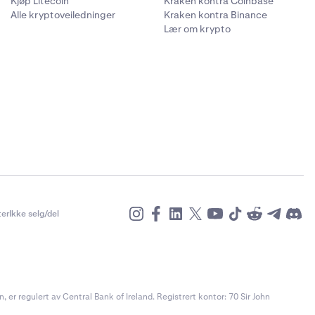
Kjøp Litecoin
Kraken kontra Coinbase
Alle kryptoveiledninger
Kraken kontra Binance
Lær om krypto
er
Ikke selg/del
r regulert av Central Bank of Ireland. Registrert kontor: 70 Sir John