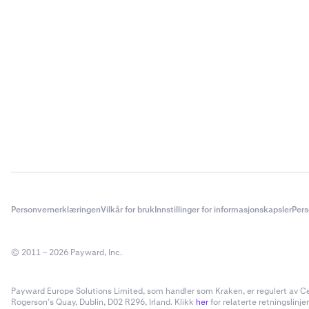
Personvernerklæringen
Vilkår for bruk
Innstillinger for informasjonskapsler
Pers
© 2011 – 2026 Payward, Inc.
Payward Europe Solutions Limited, som handler som Kraken, er regulert av Cent
Rogerson’s Quay, Dublin, D02 R296, Irland. Klikk
her
for relaterte retningslinjer