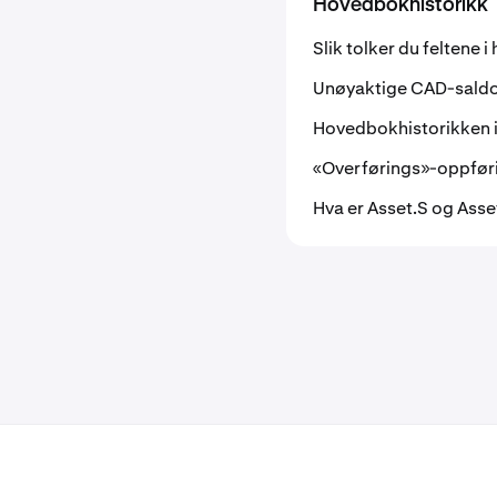
Hovedbokhistorikk
Slik tolker du feltene
Unøyaktige CAD-saldo
Hovedbokhistorikken i
«Overførings»-oppføri
Hva er Asset.S og Ass