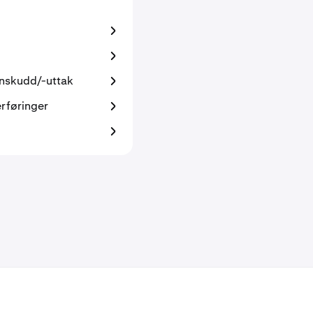
nnskudd/-uttak
rføringer