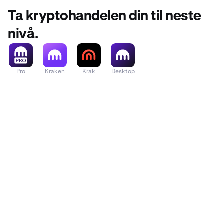
Ta kryptohandelen din til neste
nivå.
Pro
Kraken
Krak
Desktop