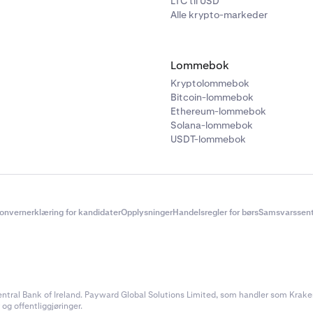
LTC til USD
Alle krypto-markeder
Lommebok
Kryptolommebok
Bitcoin-lommebok
Ethereum-lommebok
Solana-lommebok
USDT-lommebok
onvernerklæring for kandidater
Opplysninger
Handelsregler for børs
Samsvarssent
ral Bank of Ireland. Payward Global Solutions Limited, som handler som Kraken, e
 og offentliggjøringer.