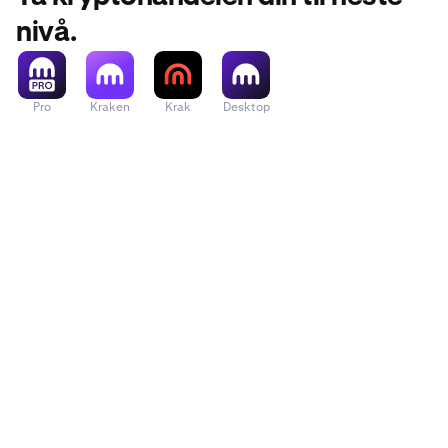
nivå.
Pro
Kraken
Krak
Desktop