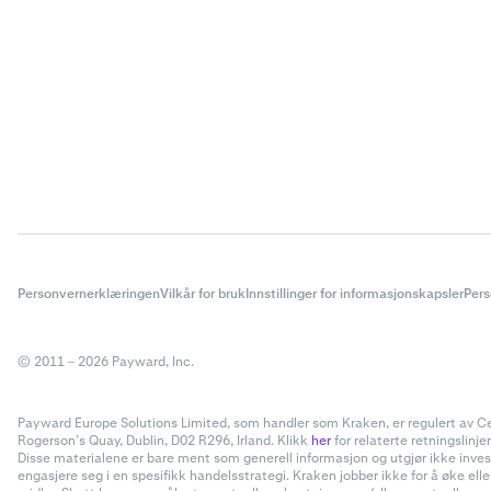
Personvernerklæringen
Vilkår for bruk
Innstillinger for informasjonskapsler
Pers
© 2011 – 2026 Payward, Inc.
Payward Europe Solutions Limited, som handler som Kraken, er regulert av Cent
Rogerson’s Quay, Dublin, D02 R296, Irland. Klikk
her
for relaterte retningslinjer
Disse materialene er bare ment som generell informasjon og utgjør ikke invester
engasjere seg i en spesifikk handelsstrategi. Kraken jobber ikke for å øke el