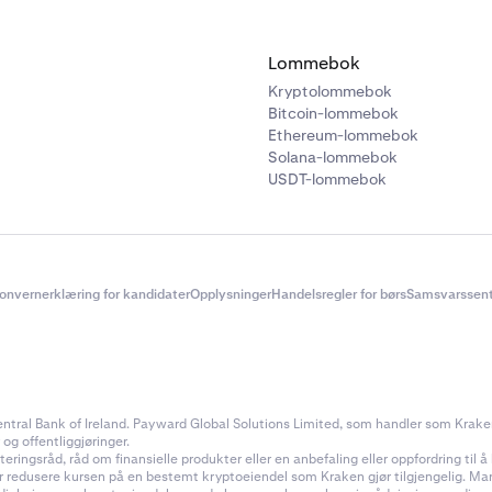
Lommebok
Kryptolommebok
Bitcoin-lommebok
Ethereum-lommebok
Solana-lommebok
USDT-lommebok
onvernerklæring for kandidater
Opplysninger
Handelsregler for børs
Samsvarssent
ral Bank of Ireland. Payward Global Solutions Limited, som handler som Kraken, e
 og offentliggjøringer.
ingsråd, råd om finansielle produkter eller en anbefaling eller oppfordring til å k
ler redusere kursen på en bestemt kryptoeiendel som Kraken gjør tilgjengelig. Ma