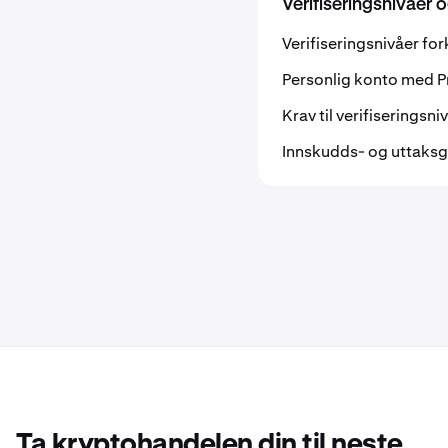
Verifiseringsnivåer 
Verifiseringsnivåer for
Personlig konto med P
Krav til verifiseringsni
Innskudds- og uttaksgr
Ta kryptohandelen din til neste