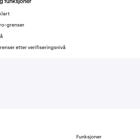
og funksjoner
klart
ro-grenser
vå
enser etter verifiseringsnivå
Funksjoner