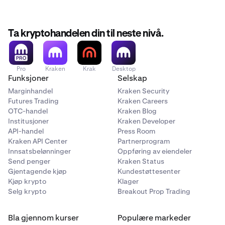
Ta kryptohandelen din til neste nivå.
Pro
Kraken
Krak
Desktop
Funksjoner
Selskap
Marginhandel
Kraken Security
Futures Trading
Kraken Careers
OTC-handel
Kraken Blog
Institusjoner
Kraken Developer
API-handel
Press Room
Kraken API Center
Partnerprogram
Innsatsbelønninger
Oppføring av eiendeler
Send penger
Kraken Status
Gjentagende kjøp
Kundestøttesenter
Kjøp krypto
Klager
Selg krypto
Breakout Prop Trading
Bla gjennom kurser
Populære markeder