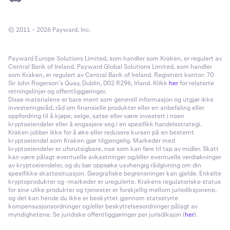
© 2011 – 2026 Payward, Inc.
Payward Europe Solutions Limited, som handler som Kraken, er regulert av
Central Bank of Ireland. Payward Global Solutions Limited, som handler
som Kraken, er regulert av Central Bank of Ireland. Registrert kontor: 70
Sir John Rogerson’s Quay, Dublin, D02 R296, Irland. Klikk
her
for relaterte
retningslinjer og offentliggjøringer.
Disse materialene er bare ment som generell informasjon og utgjør ikke
investeringsråd, råd om finansielle produkter eller en anbefaling eller
oppfordring til å kjøpe, selge, satse eller være investert i noen
kryptoeiendeler eller å engasjere seg i en spesifikk handelsstrategi.
Kraken jobber ikke for å øke eller redusere kursen på en bestemt
kryptoeiendel som Kraken gjør tilgjengelig. Markeder med
kryptoeiendeler er uforutsigbare, noe som kan føre til tap av midler. Skatt
kan være pålagt eventuelle avkastninger og/eller eventuelle verdiøkninger
av kryptoeiendeler, og du bør oppsøke uavhengig rådgivning om din
spesifikke skattesituasjon. Geografiske begrensninger kan gjelde. Enkelte
kryptoprodukter og -markeder er uregulerte. Krakens regulatoriske status
for sine ulike produkter og tjenester er forskjellig mellom jurisdiksjonene,
og det kan hende du ikke er beskyttet gjennom statsstyrte
kompensasjonsordninger og/eller beskyttelsesordninger pålagt av
myndighetene. Se juridiske offentliggjøringer per jurisdiksjon (
her
).