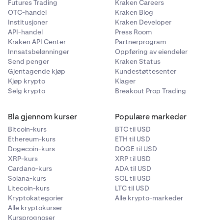
Futures Trading
Kraken Careers
OTC-handel
Kraken Blog
Institusjoner
Kraken Developer
API-handel
Press Room
Kraken API Center
Partnerprogram
Innsatsbelønninger
Oppføring av eiendeler
Send penger
Kraken Status
Gjentagende kjøp
Kundestøttesenter
Kjøp krypto
Klager
Selg krypto
Breakout Prop Trading
Bla gjennom kurser
Populære markeder
Bitcoin-kurs
BTC til USD
Ethereum-kurs
ETH til USD
Dogecoin-kurs
DOGE til USD
XRP-kurs
XRP til USD
Cardano-kurs
ADA til USD
Solana-kurs
SOL til USD
Litecoin-kurs
LTC til USD
Kryptokategorier
Alle krypto-markeder
Alle kryptokurser
Kursprognoser