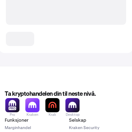
Ta kryptohandelen din til neste nivå.
Pro
Kraken
Krak
Desktop
Funksjoner
Selskap
Marginhandel
Kraken Security