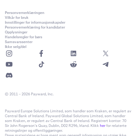
Personvernerklæringen
Vilkår for bruk
Innstillinger for informasjonskapsler
Personvernerklæring for kandidater
Opplysninger
Handelsregler for børs
Samsvarssenter
Ikke selg/del
© 2011 – 2026 Payward, Inc.
Payward Europe Solutions Limited, som handler som Kraken, er regulert av
Central Bank of Ireland. Payward Global Solutions Limited, som handler
som Kraken, er regulert av Central Bank of Ireland. Registrert kontor: 70
Sir John Rogerson’s Quay, Dublin, D02 R296, Irland. Klikk
her
for relaterte
retningslinjer og offentliggjøringer.
Disse materialene er bare ment som generell informasjon og utgjør ikke