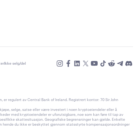
er
Ikke selg/del
r regulert av Central Bank of Ireland. Registrert kontor: 70 Sir John
jøpe, selge, satse eller være investert i noen kryptoeiendeler eller å
rkeder med kryptoeiendeler er uforutsigbare, noe som kan føre til tap av
pesifikke skattesituasjon. Geografiske begrensninger kan gjelde. Enkelte
t kan hende du ikke er beskyttet gjennom statsstyrte kompensasjonsordninger