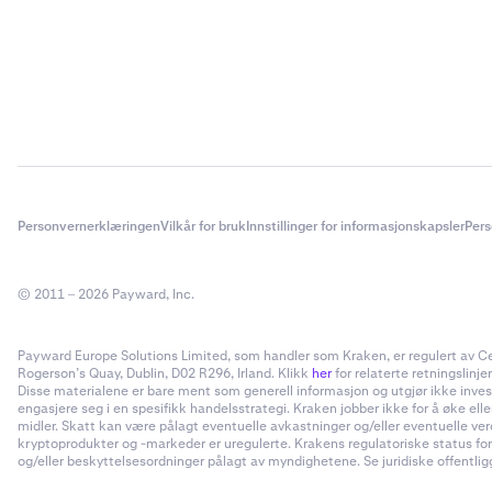
Personvernerklæringen
Vilkår for bruk
Innstillinger for informasjonskapsler
Pers
© 2011 – 2026 Payward, Inc.
Payward Europe Solutions Limited, som handler som Kraken, er regulert av Cent
Rogerson’s Quay, Dublin, D02 R296, Irland. Klikk
her
for relaterte retningslinjer
Disse materialene er bare ment som generell informasjon og utgjør ikke invester
engasjere seg i en spesifikk handelsstrategi. Kraken jobber ikke for å øke el
midler. Skatt kan være pålagt eventuelle avkastninger og/eller eventuelle ve
kryptoprodukter og -markeder er uregulerte. Krakens regulatoriske status for
og/eller beskyttelsesordninger pålagt av myndighetene. Se juridiske offentliggj