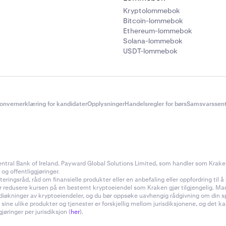
Kryptolommebok
Bitcoin-lommebok
Ethereum-lommebok
Solana-lommebok
USDT-lommebok
onvernerklæring for kandidater
Opplysninger
Handelsregler for børs
Samsvarssent
ral Bank of Ireland. Payward Global Solutions Limited, som handler som Kraken, e
 og offentliggjøringer.
ingsråd, råd om finansielle produkter eller en anbefaling eller oppfordring til å k
ler redusere kursen på en bestemt kryptoeiendel som Kraken gjør tilgjengelig. Ma
rdiøkninger av kryptoeiendeler, og du bør oppsøke uavhengig rådgivning om din s
 sine ulike produkter og tjenester er forskjellig mellom jurisdiksjonene, og de
øringer per jurisdiksjon (
her
).