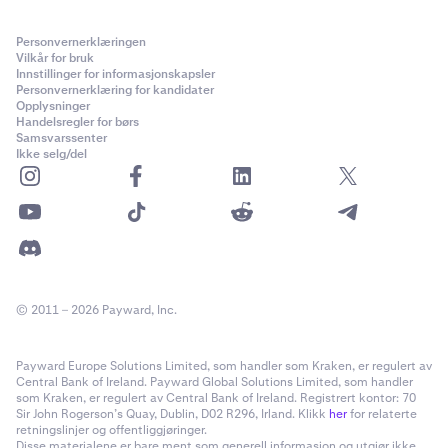
Personvernerklæringen
Vilkår for bruk
Innstillinger for informasjonskapsler
Personvernerklæring for kandidater
Opplysninger
Handelsregler for børs
Samsvarssenter
Ikke selg/del
© 2011 – 2026 Payward, Inc.
Payward Europe Solutions Limited, som handler som Kraken, er regulert av
Central Bank of Ireland. Payward Global Solutions Limited, som handler
som Kraken, er regulert av Central Bank of Ireland. Registrert kontor: 70
Sir John Rogerson’s Quay, Dublin, D02 R296, Irland. Klikk
her
for relaterte
retningslinjer og offentliggjøringer.
Disse materialene er bare ment som generell informasjon og utgjør ikke