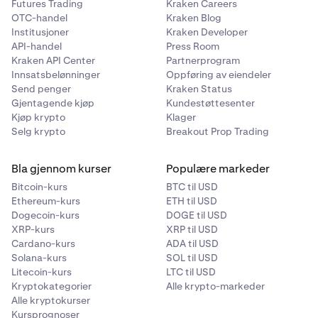
Futures Trading
Kraken Careers
OTC-handel
Kraken Blog
Institusjoner
Kraken Developer
API-handel
Press Room
Kraken API Center
Partnerprogram
Innsatsbelønninger
Oppføring av eiendeler
Send penger
Kraken Status
Gjentagende kjøp
Kundestøttesenter
Kjøp krypto
Klager
Selg krypto
Breakout Prop Trading
Bla gjennom kurser
Populære markeder
Bitcoin-kurs
BTC til USD
Ethereum-kurs
ETH til USD
Dogecoin-kurs
DOGE til USD
XRP-kurs
XRP til USD
Cardano-kurs
ADA til USD
Solana-kurs
SOL til USD
Litecoin-kurs
LTC til USD
Kryptokategorier
Alle krypto-markeder
Alle kryptokurser
Kursprognoser