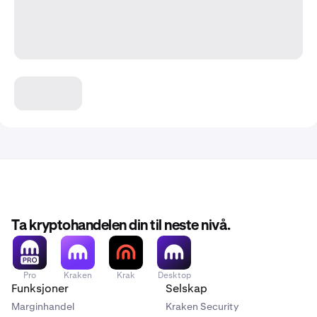
Ta kryptohandelen din til neste nivå.
Pro
Kraken
Krak
Desktop
Funksjoner
Selskap
Marginhandel
Kraken Security