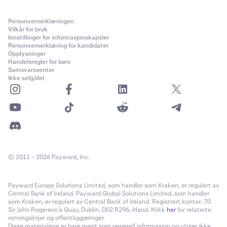
Personvernerklæringen
Vilkår for bruk
Innstillinger for informasjonskapsler
Personvernerklæring for kandidater
Opplysninger
Handelsregler for børs
Samsvarssenter
Ikke selg/del
© 2011 – 2026 Payward, Inc.
Payward Europe Solutions Limited, som handler som Kraken, er regulert av
Central Bank of Ireland. Payward Global Solutions Limited, som handler
som Kraken, er regulert av Central Bank of Ireland. Registrert kontor: 70
Sir John Rogerson’s Quay, Dublin, D02 R296, Irland. Klikk
her
for relaterte
retningslinjer og offentliggjøringer.
Disse materialene er bare ment som generell informasjon og utgjør ikke