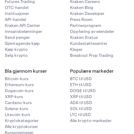
Futures Trading
Kraken Careers
OTC-handel
Kraken Blog
Institusjoner
Kraken Developer
API-handel
Press Room
Kraken API Center
Partnerprogram
Innsatsbelønninger
Oppføring av eiendeler
Send penger
Kraken Status
Gjentagende kjøp
Kundestøttesenter
Kjøp krypto
Klager
Selg krypto
Breakout Prop Trading
Bla gjennom kurser
Populære markeder
Bitcoin-kurs
BTC til USD
Ethereum-kurs
ETH til USD
Dogecoin-kurs
DOGE til USD
XRP-kurs
XRP til USD
Cardano-kurs
ADA til USD
Solana-kurs
SOL til USD
Litecoin-kurs
LTC til USD
Kryptokategorier
Alle krypto-markeder
Alle kryptokurser
Kursprognoser