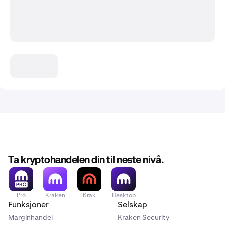
Ta kryptohandelen din til neste nivå.
Pro
Kraken
Krak
Desktop
Funksjoner
Selskap
Marginhandel
Kraken Security