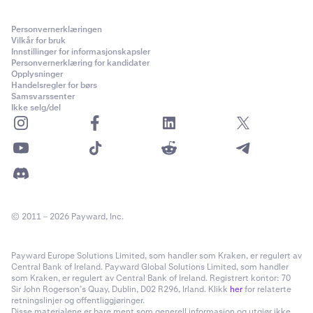
Personvernerklæringen
Vilkår for bruk
Innstillinger for informasjonskapsler
Personvernerklæring for kandidater
Opplysninger
Handelsregler for børs
Samsvarssenter
Ikke selg/del
© 2011 – 2026 Payward, Inc.
Payward Europe Solutions Limited, som handler som Kraken, er regulert av
Central Bank of Ireland. Payward Global Solutions Limited, som handler
som Kraken, er regulert av Central Bank of Ireland. Registrert kontor: 70
Sir John Rogerson’s Quay, Dublin, D02 R296, Irland. Klikk
her
for relaterte
retningslinjer og offentliggjøringer.
Disse materialene er bare ment som generell informasjon og utgjør ikke