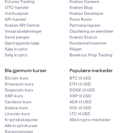
Futures Trading
Kraken Careers
OTC-handel
Kraken Blog
Institusjoner
Kraken Developer
API-handel
Press Room
Kraken API Center
Partnerprogram
Innsatsbelønninger
Oppføring av eiendeler
Send penger
Kraken Status
Gjentagende kjøp
Kundestøttesenter
Kjøp krypto
Klager
Selg krypto
Breakout Prop Trading
Bla gjennom kurser
Populære markeder
Bitcoin-kurs
BTC til USD
Ethereum-kurs
ETH til USD
Dogecoin-kurs
DOGE til USD
XRP-kurs
XRP til USD
Cardano-kurs
ADA til USD
Solana-kurs
SOL til USD
Litecoin-kurs
LTC til USD
Kryptokategorier
Alle krypto-markeder
Alle kryptokurser
Kursprognoser