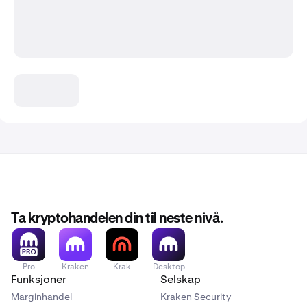
Ta kryptohandelen din til neste nivå.
Pro
Kraken
Krak
Desktop
Funksjoner
Selskap
Marginhandel
Kraken Security