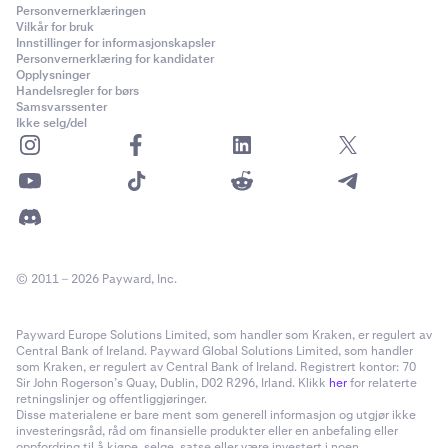
Personvernerklæringen
Vilkår for bruk
Innstillinger for informasjonskapsler
Personvernerklæring for kandidater
Opplysninger
Handelsregler for børs
Samsvarssenter
Ikke selg/del
© 2011 – 2026 Payward, Inc.
Payward Europe Solutions Limited, som handler som Kraken, er regulert av
Central Bank of Ireland. Payward Global Solutions Limited, som handler
som Kraken, er regulert av Central Bank of Ireland. Registrert kontor: 70
Sir John Rogerson’s Quay, Dublin, D02 R296, Irland. Klikk
her
for relaterte
retningslinjer og offentliggjøringer.
Disse materialene er bare ment som generell informasjon og utgjør ikke
investeringsråd, råd om finansielle produkter eller en anbefaling eller
oppfordring til å kjøpe, selge, satse eller være investert i noen