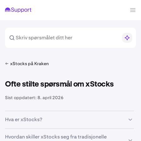
xStocks på Kraken
Ofte stilte spørsmål om xStocks
Sist oppdatert:
8. april 2026
Hva er xStocks?
xStocks er tokeniserte representasjoner av reelle
Hvordan skiller xStocks seg fra tradisjonelle