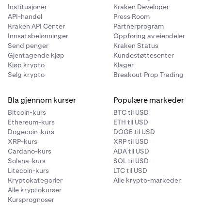
Institusjoner
Kraken Developer
API-handel
Press Room
Du legger inn en ordre om å kjøpe 1 TSLAx med en
1
Kraken API Center
Partnerprogram
multiplikator på 1,3 → tilsvarer 0,76923076 onchain-
Innsatsbelønninger
Oppføring av eiendeler
tokens.
Send penger
Kraken Status
Gjentagende kjøp
Kundestøttesenter
Det tilsvarer 0,99999999 TSLAx, ikke nøyaktig 1.
2
Kjøp krypto
Klager
Selg krypto
Breakout Prop Trading
Bla gjennom kurser
Populære markeder
Bitcoin-kurs
BTC til USD
Ethereum-kurs
ETH til USD
Dogecoin-kurs
DOGE til USD
XRP-kurs
XRP til USD
Cardano-kurs
ADA til USD
Solana-kurs
SOL til USD
Litecoin-kurs
LTC til USD
Kryptokategorier
Alle krypto-markeder
Alle kryptokurser
Kursprognoser