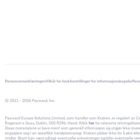
Personvernerklæringen
Vilkår for bruk
Innstillinger for informasjonskapsler
Pers
© 2011 – 2026 Payward, Inc.
Payward Europe Solutions Limited, som handler som Kraken, er regulert av Cent
Rogerson’s Quay, Dublin, D02 R296, Irland. Klikk
her
for relaterte retningslinjer
Disse materialene er bare ment som generell informasjon og utgjør ikke invester
engasjere seg i en spesifikk handelsstrategi. Kraken jobber ikke for å øke el
midler. Skatt kan være pålagt eventuelle avkastninger og/eller eventuelle ve