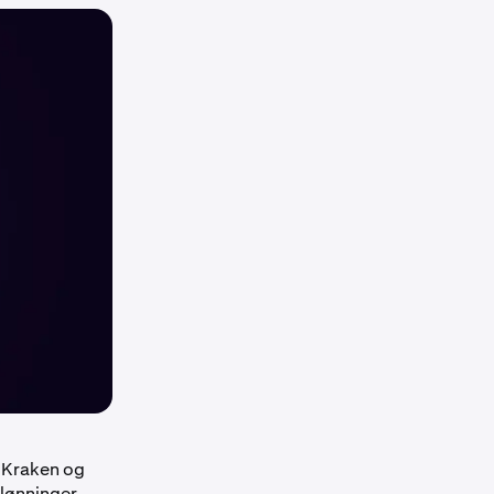
å Kraken og
belønninger