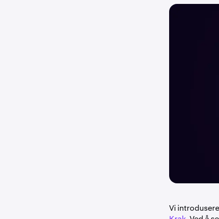
Vi introduser
Krak
. Ved å s