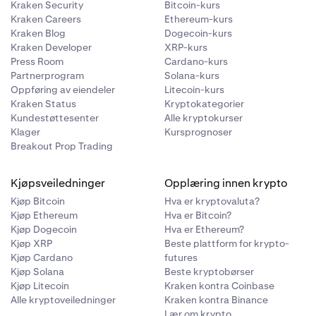
Kraken Security
Bitcoin-kurs
Kraken Careers
Ethereum-kurs
Kraken Blog
Dogecoin-kurs
Kraken Developer
XRP-kurs
Press Room
Cardano-kurs
Partnerprogram
Solana-kurs
Oppføring av eiendeler
Litecoin-kurs
Kraken Status
Kryptokategorier
Kundestøttesenter
Alle kryptokurser
Klager
Kursprognoser
Breakout Prop Trading
Kjøpsveiledninger
Opplæring innen krypto
Kjøp Bitcoin
Hva er kryptovaluta?
Kjøp Ethereum
Hva er Bitcoin?
Kjøp Dogecoin
Hva er Ethereum?
Kjøp XRP
Beste plattform for krypto-
Kjøp Cardano
futures
Kjøp Solana
Beste kryptobørser
Kjøp Litecoin
Kraken kontra Coinbase
Alle kryptoveiledninger
Kraken kontra Binance
Lær om krypto