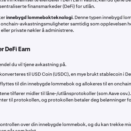
sentraliserte finansmarkeder (DeFi) for utlån.
ker
innebygd lommebokteknologi
. Denne typen innebygd lo
il onchain-avkastningsmuligheter samtidig som opplevelsen h
 eller private nøkler å administrere.
er DeFi Earn
endel du vil tjene avkastning på.
konverteres til USD Coin (USDC), en mye brukt stablecoin i De
flyttes til din innebygde lommebok og allokeres til en onchai
tene tilfører midler til låne-/utlånsprotokoller (som Aave osv.)
nter til protokollen, og protokollen betaler deg belønninger fo
ontrollen over din innebygde lommebok, og du kan trekke mi
aken når som helst.