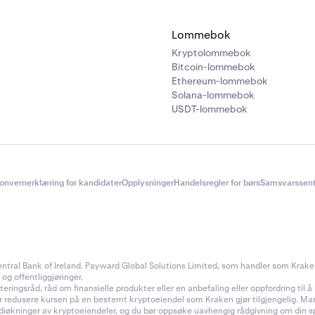
Lommebok
Kryptolommebok
Bitcoin-lommebok
Ethereum-lommebok
Solana-lommebok
USDT-lommebok
onvernerklæring for kandidater
Opplysninger
Handelsregler for børs
Samsvarssent
ral Bank of Ireland. Payward Global Solutions Limited, som handler som Kraken, e
 og offentliggjøringer.
ingsråd, råd om finansielle produkter eller en anbefaling eller oppfordring til å k
ler redusere kursen på en bestemt kryptoeiendel som Kraken gjør tilgjengelig. Ma
rdiøkninger av kryptoeiendeler, og du bør oppsøke uavhengig rådgivning om din s