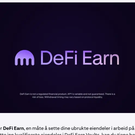
er
DeFi Earn
, en måte å sette dine ubrukte eiendeler i arbeid p
ette inn kvalifiserte eiendeler i DeFi Earn Vaults, kan du tjene 