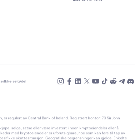
er
Ikke selg/del
r regulert av Central Bank of Ireland. Registrert kontor: 70 Sir John
jøpe, selge, satse eller være investert i noen kryptoeiendeler eller å
rkeder med kryptoeiendeler er uforutsigbare, noe som kan føre til tap av
pesifikke skattesituasjon. Geografiske begrensninger kan gjelde. Enkelte