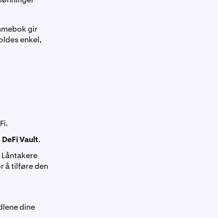
mmebok gir
oldes enkel,
Fi.
n
DeFi Vault
.
. Låntakere
r å tilføre den
dlene dine