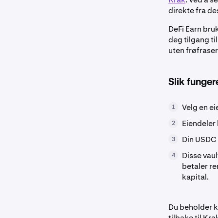
direkte fra de
DeFi Earn bru
deg tilgang t
uten frøfraser
Slik funger
Velg en ei
1
Eiendeler 
2
Din USDC 
3
Disse vaul
4
betaler re
kapital.
Du beholder k
tilbake til Kr