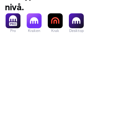
nivå.
Pro
Kraken
Krak
Desktop