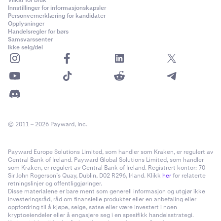
Vilkår for bruk
Innstillinger for informasjonskapsler
Personvernerklæring for kandidater
Opplysninger
Handelsregler for børs
Samsvarssenter
Ikke selg/del
© 2011 – 2026 Payward, Inc.
Payward Europe Solutions Limited, som handler som Kraken, er regulert av
Central Bank of Ireland. Payward Global Solutions Limited, som handler
som Kraken, er regulert av Central Bank of Ireland. Registrert kontor: 70
Sir John Rogerson’s Quay, Dublin, D02 R296, Irland. Klikk
her
for relaterte
retningslinjer og offentliggjøringer.
Disse materialene er bare ment som generell informasjon og utgjør ikke
investeringsråd, råd om finansielle produkter eller en anbefaling eller
oppfordring til å kjøpe, selge, satse eller være investert i noen
kryptoeiendeler eller å engasjere seg i en spesifikk handelsstrategi.