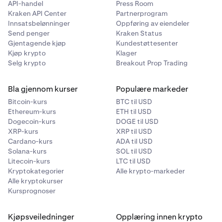
API-handel
Rull ned og velg
Apper
eller
Press Room
Applikasjonsbehandling
,
avhengig av enhetens versjon.
2
Kraken API Center
Partnerprogram
avhengig av enhetens versjon.
Finn og trykk på navnet på Kraken-lommebokappen
3
Innsatsbelønninger
Oppføring av eiendeler
Finn og trykk på navnet på Kraken Wallet-appen din.
din.
3
Send penger
Kraken Status
Gjentagende kjøp
Kundestøttesenter
Trykk på
Appvarsler
eller et lignende alternativ.
Trykk på
Appvarsler
eller et lignende alternativ.
4
4
Kjøp krypto
Klager
Selg krypto
Breakout Prop Trading
Slå av bryteren for å deaktivere varsler for
Slå på bryteren for å aktivere varsler for
5
5
lommebokappen.
lommebokappen.
Bla gjennom kurser
Populære markeder
Du kan videre tilpasse varslingsinnstillingene,
6
Bitcoin-kurs
BTC til USD
inkludert lyd- og vibrasjonsinnstillinger.
Ethereum-kurs
ETH til USD
Dogecoin-kurs
DOGE til USD
XRP-kurs
XRP til USD
Cardano-kurs
ADA til USD
Solana-kurs
SOL til USD
Litecoin-kurs
LTC til USD
Kryptokategorier
Alle krypto-markeder
Alle kryptokurser
Kursprognoser
Kjøpsveiledninger
Opplæring innen krypto