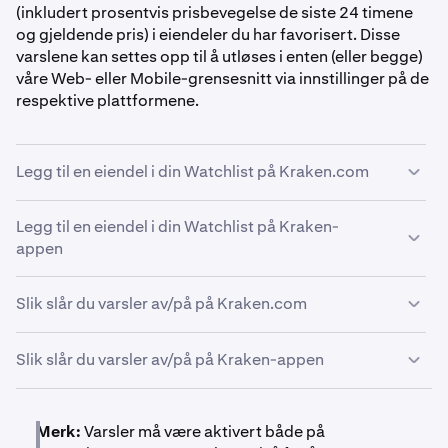
(inkludert prosentvis prisbevegelse de siste 24 timene
og gjeldende pris) i eiendeler du har favorisert. Disse
varslene kan settes opp til å utløses i enten (eller begge)
våre Web- eller Mobile-grensesnitt via innstillinger på de
respektive plattformene.
Legg til en eiendel i din Watchlist på Kraken.com
Legg til en eiendel i din Watchlist på Kraken-
Logg inn og naviger til
Utforsk
-siden.
1
appen
Finn eiendelen du vil legge til din Watchlist og klikk
2
på stjerneikonet ⭐.
Slik slår du varsler av/på på Kraken.com
Kraken-appoppdatering
Du er ferdig!
3
Denne delen er skreddersydd for kunder som utforsker
det nye Kraken-appgrensesnittet.
Slik slår du varsler av/på på Kraken-appen
Logg inn og naviger til
Varsler
-siden.
1
Slå på nettleservarsler for å aktivere varsler i
2
Logg inn og trykk på
Utforsk
-fanen.
1
Trykk på
Konto
-ikonet, bla deretter ned og trykk på
1
Merk:
Varsler må være aktivert både på
nettleseren din.
Varsler
.