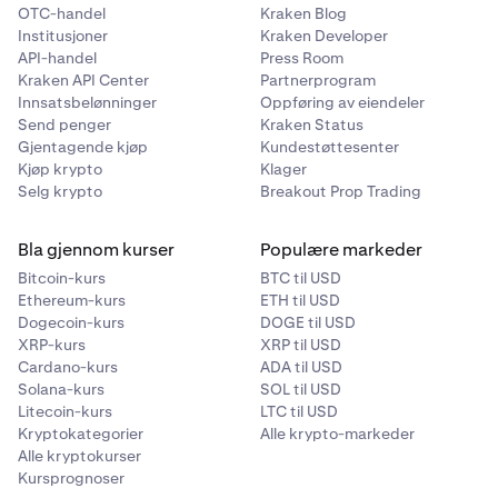
OTC-handel
Kraken Blog
Institusjoner
Kraken Developer
50 000 VET hver
API-handel
Press Room
Kraken API Center
Partnerprogram
Innsatsbelønninger
Oppføring av eiendeler
5
Send penger
Kraken Status
Gjentagende kjøp
Kundestøttesenter
21-100
Kjøp krypto
Klager
1 600 000 VET
Selg krypto
Breakout Prop Trading
20 000 VET hver
Bla gjennom kurser
Populære markeder
Bitcoin-kurs
BTC til USD
Ethereum-kurs
ETH til USD
6
Dogecoin-kurs
DOGE til USD
101+
XRP-kurs
XRP til USD
Cardano-kurs
ADA til USD
2 800 800 VET
Solana-kurs
SOL til USD
Litecoin-kurs
LTC til USD
Proporsjonal andel
Kryptokategorier
Alle krypto-markeder
Alle kryptokurser
Kursprognoser