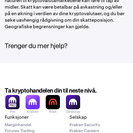
naturen til kryptovalutamarkedene kan føre til tap av
midler. Skatt kan være betalbar på avkastning og/eller
2
på en økning i verdien av dine kryptovalutaer, og du bør
2-3
søke uavhengig rådgivning om din skatteposisjon.
Geografiske begrensninger kan gjelde.
700 000 VET
350 000 VET hver
Trenger du mer hjelp?
3
4-10
700 000 VET
Ta kryptohandelen din til neste nivå.
100 000 VET hver
4
Pro
Kraken
Krak
Desktop
Funksjoner
Selskap
11-20
Marginhandel
Kraken Security
Futures Trading
Kraken Careers
500 000 VET