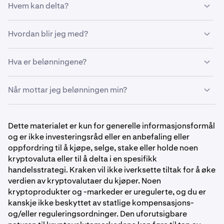
Hvem kan delta?
For å kvalifisere deg, må du:
Hvordan blir jeg med?
Bo i en støttet region
Fra Kraken Pro-appen:
Hva er belønningene?
Ha en verifisert Kraken-konto i god stand
Last ned den nyeste versjonen av Kraken Pro-appen.
Meld deg på utfordringen før du handler
Belønningen din bestemmes av din
Når mottar jeg belønningen min?
Trykk på Mer i navigasjonslinjen.
handelsvolumrangering blant alle kvalifiserte deltakere.
Handle minst 15 000 VET på et spot-par i løpet av
Jo mer du handler, desto høyere rangering og større
utfordringsperioden
Trykk på Kampanjer.
Belønninger krediteres din Kraken-konto innen 30 dager
belønning får du.
etter at utfordringen avsluttes.
Trykk på VET Trading Challenge.
Dette materialet er kun for generelle informasjonsformål
og er ikke investeringsråd eller en anbefaling eller
Trykk på Meld deg på nå.
oppfordring til å kjøpe, selge, stake eller holde noen
1
kryptovaluta eller til å delta i en spesifikk
Når du er påmeldt, handle minst 15 000 VET på spot i
handelsstrategi. Kraken vil ikke iverksette tiltak for å øke
1
løpet av utfordringsperioden. Vi sporer fremgangen din
verdien av kryptovalutaer du kjøper. Noen
automatisk via ledertavlen.
700 000 VET
kryptoprodukter og -markeder er uregulerte, og du er
kanskje ikke beskyttet av statlige kompensasjons-
700 000 VET
og/eller reguleringsordninger. Den uforutsigbare