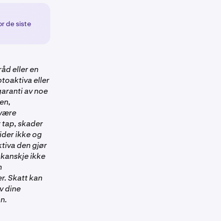
or de siste
åd eller en
ptoaktiva eller
 garanti av noe
en,
 være
r tap, skader
ider ikke og
ktiva den gjør
 kanskje ikke
n
r. Skatt kan
v dine
n.