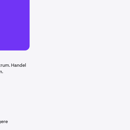
trum. Handel
m.
gere