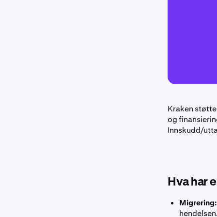
Kraken støtte
og finansierin
Innskudd/utta
Hva har e
Migrering:
hendelsen