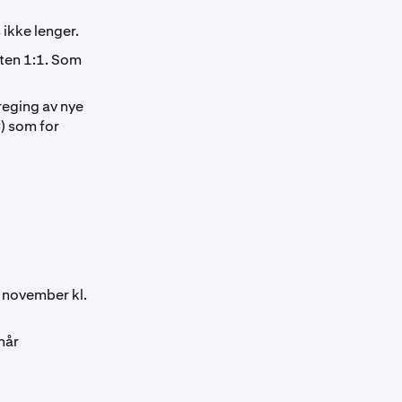
 ikke lenger.
kten 1:1. Som
reging av nye
C
) som for
 november kl.
når