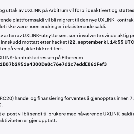
g uttak av UXLINK på Arbitrum vil forbli deaktivert og støttes
ende plattformsaldi vil bli migrert til den nye UXLINK-kontra
det ikke være noen endringer i eksisterende saldi.
av arten av UXLINK-utnyttelsen, som involverte svindelaktig p
l innskudd mottatt etter hacket (
22. september kl. 14:55 UT
 er på vent, ikke bli kreditert.
XLINK-kontraktadressen på Ethereum
1B07b2951a4300Da8c76e7d2c7eddE861Fef3
RC20) handel og finansiering forventes å gjenopptas innen 7.
C.
 e-post vil bli sendt til brukere med nåværende UXLINK-saldi 
ktiviteten er gjenopptatt.