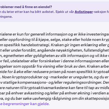
roblemer med å finne en eiendel?
 du leter etter kan ha blitt avlistet. Sjekk ut vår
Avlistinger
-seksjon f
ringene.
ialene er kun for generell informasjon og er ikke investeringsr
eller oppfordring til å kjøpe, selge, stake eller holde noen kry
 i en spesifikk handelsstrategi. Kraken gir ingen erklæring eller
kt eller underforstått, angående nøyaktigheten, fullstendighet
n, egnetheten eller gyldigheten av slik informasjon og vil ikke
or feil, utelatelser eller forsinkelser i denne informasjonen elle
ggelser som oppstår fra visning eller bruk av den. Kraken arbe
beide for å øke eller redusere prisen på noen spesifikk kryptoa
g. Noen kryptoprodukter og -markeder er uregulerte, og du er
av statlige kompensasjons- og/eller reguleringsordninger. De
re naturen til kryptoaktivamarkedene kan føre til tap av midle
ar på enhver avkastning og/eller på enhver økning i verdien a
va, og du bør søke uavhengig rådgivning om din skatteposisjo
e begrensninger kan gjelde.