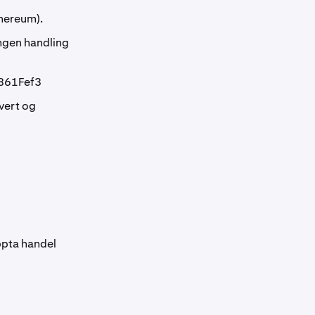
thereum).
ingen handling
861Fef3
vert og
ppta handel