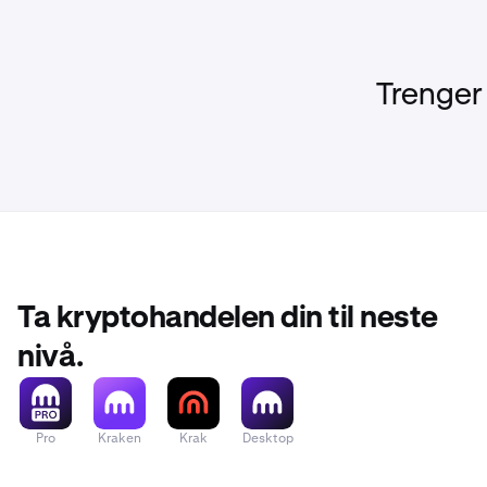
Trenger
Ta kryptohandelen din til neste
nivå.
Pro
Kraken
Krak
Desktop