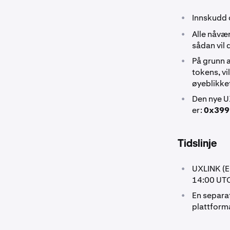
•
Innskudd o
•
Alle nåvær
sådan vil 
•
På grunn 
tokens, vi
øyeblikket
•
Den nye U
er:
0x399
Tidslinje
•
UXLINK (E
14:00 UT
•
En separat
plattforma