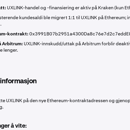
tt:
UXLINK-handel og -finansiering er aktiv på Kraken (kun E
sterende kundesaldi ble migrert 1:1 til UXLINK på Ethereum; 
.
um-kontrakt:
0x3991B07b2951a4300Da8c76e7d2c7eddE
 Arbitrum:
UXLINK-innskudd/uttak på Arbitrum forblir deakti
e lenger.
 informasjon
øtte UXLINK på den nye Ethereum-kontraktadressen og gjeno
g.
ger å vite: