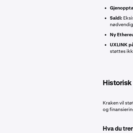
Gjenoppta
Saldi:
Eksi
nødvendig
Ny Ethere
UXLINK på
støttes ikk
Historisk
Kraken vil st
og finansierin
Hva du tren