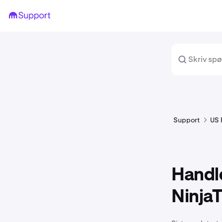
Support
US 
Handl
NinjaT