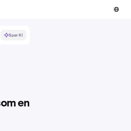
Spør KI
som en