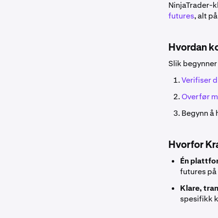
NinjaTrader-k
futures
, alt p
Hvordan ko
Slik begynner
Verifiser 
Overfør m
Begynn å 
Hvorfor Kr
Én plattfo
futures på
Klare, tra
spesifikk 