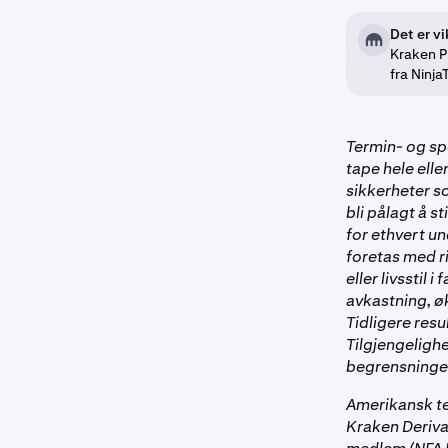
Det er vi
Kraken P
fra Ninja
Termin- og sp
tape hele ell
sikkerheter s
bli pålagt å st
for ethvert u
foretas med r
eller livsstil 
avkastning, øk
Tidligere resu
Tilgjengeligh
begrensninger
Amerikansk te
Kraken Deriva