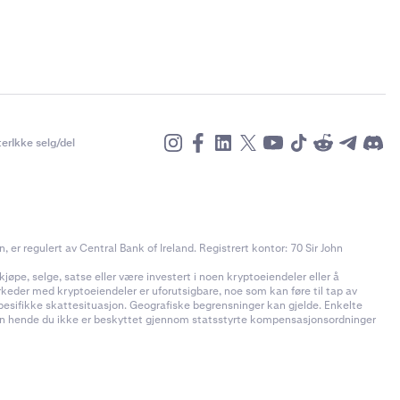
er
Ikke selg/del
r regulert av Central Bank of Ireland. Registrert kontor: 70 Sir John
jøpe, selge, satse eller være investert i noen kryptoeiendeler eller å
rkeder med kryptoeiendeler er uforutsigbare, noe som kan føre til tap av
pesifikke skattesituasjon. Geografiske begrensninger kan gjelde. Enkelte
t kan hende du ikke er beskyttet gjennom statsstyrte kompensasjonsordninger