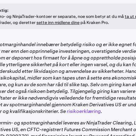
ktig:
ro- og NinjaTrader-kontoer er separate, noe som betyr at du må
ta ut
Trader, og deretter
sette inn midlene dine
på Kraken Pro.
otmarginhandel innebærer betydelig risiko og er ikke egnet fo
er mer enn den opprinnelige investeringen, overstigende verdie
om er deponert hos firmaet for å åpne og opprettholde posisj
ille ytterligere sikkerhet på kort eller ingen varsel, og du kan f
nderskudd etter likvidasjon og anvendelse av sikkerheter. Han
isikokapital, midler som kan tapes uten å sette ens økonomis
i fare, og kun av de som har råd til slike tap. Selv om giring kan 
er det også risikoen betydelig. Tilgjengelig giring kan variere 
ltater er ikke nødvendigvis veiledende for fremtidige resultate
et av spotmarginhandel gjennom Kraken Derivatives US er und
 og kvalifikasjonskriterier. Se
risikoerklæring
.
rmin- og spotmarginhandel leveres av NinjaTrader Clearing, 
tives US, en CFTC-registrert Futures Commission Merchant 