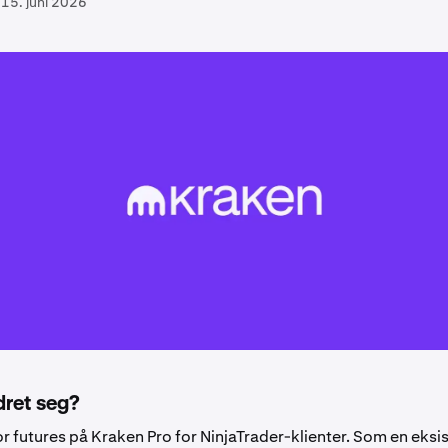
15. juni 2026
dret seg?
or futures på Kraken Pro for NinjaTrader-klienter.
Som en eksi