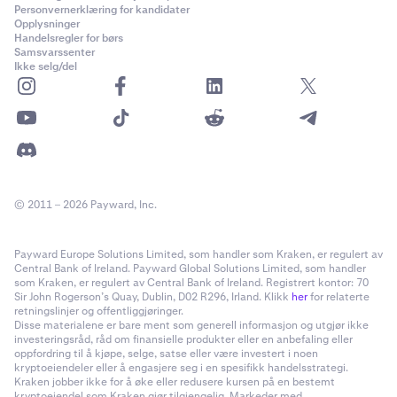
Personvernerklæring for kandidater
Opplysninger
Handelsregler for børs
Samsvarssenter
Ikke selg/del
© 2011 – 2026 Payward, Inc.
Payward Europe Solutions Limited, som handler som Kraken, er regulert av
Central Bank of Ireland. Payward Global Solutions Limited, som handler
som Kraken, er regulert av Central Bank of Ireland. Registrert kontor: 70
Sir John Rogerson’s Quay, Dublin, D02 R296, Irland. Klikk
her
for relaterte
retningslinjer og offentliggjøringer.
Disse materialene er bare ment som generell informasjon og utgjør ikke
investeringsråd, råd om finansielle produkter eller en anbefaling eller
oppfordring til å kjøpe, selge, satse eller være investert i noen
kryptoeiendeler eller å engasjere seg i en spesifikk handelsstrategi.
Kraken jobber ikke for å øke eller redusere kursen på en bestemt
kryptoeiendel som Kraken gjør tilgjengelig. Markeder med