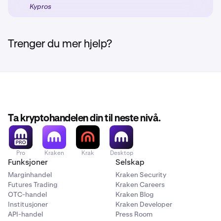
Kypros
passende regulatoriske beskyttelsene basert på din
klientklassifisering.
Trenger du mer hjelp?
Ta kryptohandelen din til neste nivå.
Pro
Kraken
Krak
Desktop
Funksjoner
Selskap
Marginhandel
Kraken Security
Futures Trading
Kraken Careers
OTC-handel
Kraken Blog
Institusjoner
Kraken Developer
API-handel
Press Room