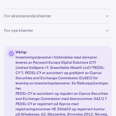
For eksisterende klienter
Hvis du er en eksisterende klient, er ingen handling
For nye klienter
nødvendig på dette tidspunktet. Vi vil kontakte deg i
løpet av de kommende ukene med mer informasjon om
Nye klienter som registrerer seg hos Kraken vil følge en
de neste trinnene for overgang til vår nye regulerte
strømlinjeformet prosess for å få tilgang til MiFID II-
enhet.
Viktig:
regulerte produkter:
Investeringstjenester i forbindelse med derivater
leveres av Payward Europe Digital Solutions (CY)
Limited (tidligere I.F. Greenfields Wealth Ltd) ("PEDSL-
Kontoopprettelse og verifisering:
Fullfør standard
1
CY"). PEDSL-CY er autorisert og godkjent av Cyprus
Kraken
registreringsprosess
, inkludert Tier 3 eller
Securities and Exchange Commission (CySEC) for
Tier 4
verifisering
.
levering av investeringstjenester. Se Risikoopplysninger
her.
Spørreskjema og skatteinformasjon:
Hvis du velger
2
PEDSL-CY er autorisert og regulert av Cyprus Securities
MiFID II-lisensierte produkter, vil du bli bedt om å
and Exchange Commission med lisensnummer 342/17.
fylle ut egnethetsspørreskjemaet og oppgi ditt TIN.
PEDSL-CY er registrert på Kypros med
registreringsnummer HE 356603 og registrert kontor
Aktiver produkter:
Når du har fullført de nødvendige
3
på Athalassas, 62, Mezzanine, Strovolos 2012, Nicosia,
trinnene, vil dine valgte produkter bli låst opp med de