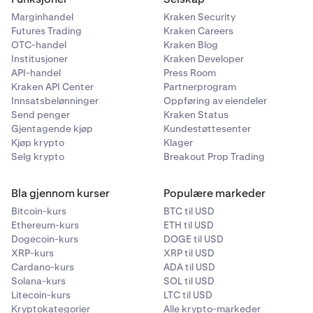
Marginhandel
Kraken Security
Eksempel 2:
Du åpner en lang posisjon ved å kjøpe 5 ETH
Futures Trading
Kraken Careers
til 3 000 $ hver.
OTC-handel
Kraken Blog
Institusjoner
Kraken Developer
Nominell verdi: 5 x 3 000 $ = 15 000 $
API-handel
Press Room
Gebyr for å åpne: 15 000 $ x 0,0004 = 6,00 $
Kraken API Center
Partnerprogram
Innsatsbelønninger
Oppføring av eiendeler
Gebyr for å lukke: 6,00 $
Send penger
Kraken Status
Gjentagende kjøp
Kundestøttesenter
Totalt tur-retur-gebyr: 12,00 $
Kjøp krypto
Klager
Selg krypto
Breakout Prop Trading
Bla gjennom kurser
Populære markeder
Bitcoin-kurs
BTC til USD
Ethereum-kurs
ETH til USD
Dogecoin-kurs
DOGE til USD
XRP-kurs
XRP til USD
Cardano-kurs
ADA til USD
Solana-kurs
SOL til USD
Litecoin-kurs
LTC til USD
Kryptokategorier
Alle krypto-markeder