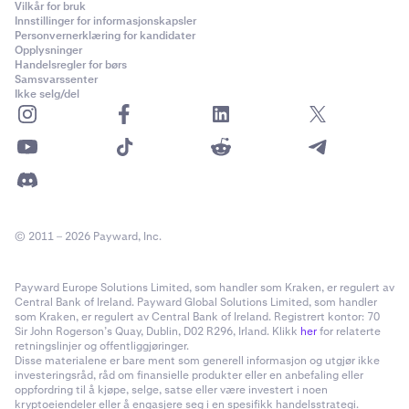
Vilkår for bruk
Innstillinger for informasjonskapsler
Personvernerklæring for kandidater
Opplysninger
Handelsregler for børs
Samsvarssenter
Ikke selg/del
© 2011 – 2026 Payward, Inc.
Payward Europe Solutions Limited, som handler som Kraken, er regulert av
Central Bank of Ireland. Payward Global Solutions Limited, som handler
som Kraken, er regulert av Central Bank of Ireland. Registrert kontor: 70
Sir John Rogerson’s Quay, Dublin, D02 R296, Irland. Klikk
her
for relaterte
retningslinjer og offentliggjøringer.
Disse materialene er bare ment som generell informasjon og utgjør ikke
investeringsråd, råd om finansielle produkter eller en anbefaling eller
oppfordring til å kjøpe, selge, satse eller være investert i noen
kryptoeiendeler eller å engasjere seg i en spesifikk handelsstrategi.