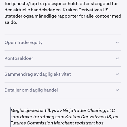
fortjeneste/tap fra posisjoner holdt etter stengetid for
den aktuelle handelsdagen. Kraken Derivatives US
utsteder også månedlige rapporter for alle kontoer med
saldo.
Open Trade Equity
Dette vil kun ha en oppføring hvis du holdt en posisjon
Kontosaldoer
etter stengetid for den aktuelle handelsdagen. Hvis du er
i en posisjon ved stengetid, vil rapporten vise
Denne seksjonen gir en oversikt over saldoen din for den
Sammendrag av daglig aktivitet
egenkapitalen i den åpne posisjonen.
aktuelle handelsdagen.
De fleste kunder vil se «No Open Trade Equity» under
Denne seksjonen spesifiserer aktivitet på kontoen din fra
Detaljer om daglig handel
denne seksjonen.
den aktuelle handelsdagen. På venstre side vil du se
futureskontraktene som er handlet på kontoen din,
Denne seksjonen spesifiserer all handelsaktivitet for
sammen med clearinggebyrer og
kontoen din i løpet av en bestemt handelsdag.
Meglertjenester tilbys av NinjaTrader Clearing, LLC
administrasjonsgebyrer (hvis aktuelt):
som driver forretning som Kraken Derivatives US, en
•
Startsaldo er saldoen på kontoen din ved starten av
Futures Commission Merchant registrert hos