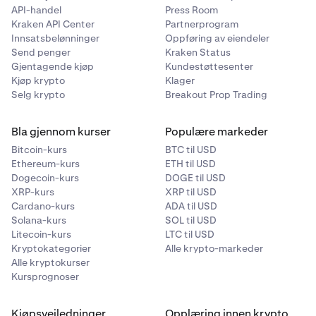
handelsdag.
API-handel
Press Room
•
Segregert viser nettofortjenesten eller -tapet på det
Kraken API Center
Partnerprogram
•
Kjøpsantall fylles ut hvis utførelsen var for en
instrumentet gjennom den aktuelle handelsdagen.
Innsatsbelønninger
Oppføring av eiendeler
kjøpsordre, og vil liste antall kontrakter som ble
Send penger
Kraken Status
•
Clearing_Fee refererer til det totale gebyret belastet
utført.
Gjentagende kjøp
Kundestøttesenter
av Clearing Firm / FCM for alle instrumenter.
Kjøp krypto
Klager
•
Salgsantall fylles ut hvis utførelsen var for en
•
Selg krypto
Breakout Prop Trading
Mkdt_FeeADJ (ikke avbildet) refererer til
salgsordre, og vil liste antall kontrakter som ble
markedsdataavgiften.
utført.
Bla gjennom kurser
Populære markeder
•
Utfylt pris viser prisen ordren ble utført til.
Mer informasjon om de ulike handelskostnadene finner
Bitcoin-kurs
BTC til USD
•
Order_Id gir en liste over ordre-ID-en for hver ordre.
du her:
US Futures Fees
.
Ethereum-kurs
ETH til USD
Dogecoin-kurs
DOGE til USD
•
Bruttofortjeneste eller -tap fra handler viser den
XRP-kurs
XRP til USD
totale bruttofortjenesten eller -tapet fra handler
Cardano-kurs
ADA til USD
som ble åpnet og lukket på den aktuelle
Solana-kurs
SOL til USD
handelsdagen.
Litecoin-kurs
LTC til USD
•
Kryptokategorier
Alle krypto-markeder
Endring i Open Trade Equity vil fylles ut hvis det er
Alle kryptokurser
åpne posisjoner på kontoen ved stengetid for den
Kursprognoser
aktuelle handelsdagen.
Kjøpsveiledninger
Opplæring innen krypto