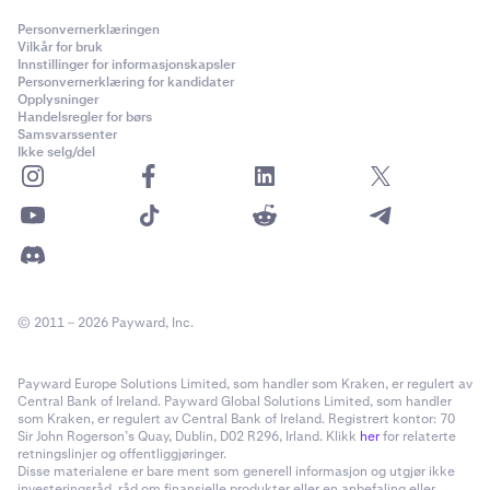
Personvernerklæringen
Vilkår for bruk
Innstillinger for informasjonskapsler
Personvernerklæring for kandidater
Opplysninger
Handelsregler for børs
Samsvarssenter
Ikke selg/del
© 2011 – 2026 Payward, Inc.
Payward Europe Solutions Limited, som handler som Kraken, er regulert av
Central Bank of Ireland. Payward Global Solutions Limited, som handler
som Kraken, er regulert av Central Bank of Ireland. Registrert kontor: 70
Sir John Rogerson’s Quay, Dublin, D02 R296, Irland. Klikk
her
for relaterte
retningslinjer og offentliggjøringer.
Disse materialene er bare ment som generell informasjon og utgjør ikke
investeringsråd, råd om finansielle produkter eller en anbefaling eller