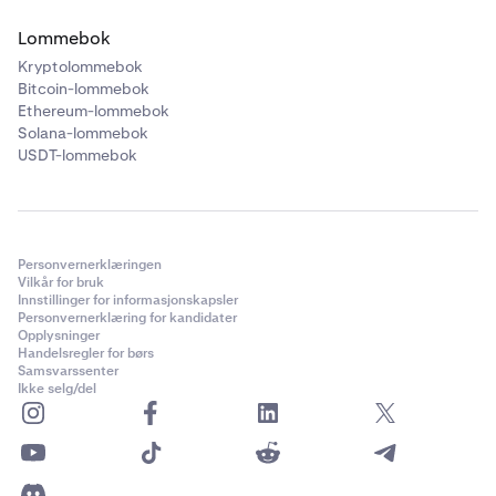
❌
Lommebok
Kryptolommebok
Avalanche
Bitcoin-lommebok
Ethereum-lommebok
❌
Solana-lommebok
USDT-lommebok
❌
Personvernerklæringen
Vilkår for bruk
Innstillinger for informasjonskapsler
Personvernerklæring for kandidater
Opplysninger
Handelsregler for børs
Samsvarssenter
Ikke selg/del