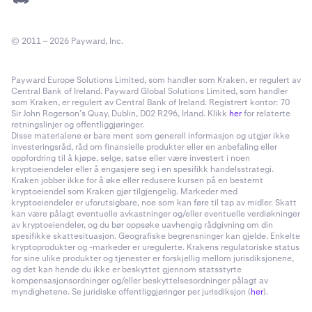
© 2011 – 2026 Payward, Inc.
Payward Europe Solutions Limited, som handler som Kraken, er regulert av
Central Bank of Ireland. Payward Global Solutions Limited, som handler
som Kraken, er regulert av Central Bank of Ireland. Registrert kontor: 70
Sir John Rogerson’s Quay, Dublin, D02 R296, Irland. Klikk
her
for relaterte
retningslinjer og offentliggjøringer.
Disse materialene er bare ment som generell informasjon og utgjør ikke
investeringsråd, råd om finansielle produkter eller en anbefaling eller
oppfordring til å kjøpe, selge, satse eller være investert i noen
kryptoeiendeler eller å engasjere seg i en spesifikk handelsstrategi.
Kraken jobber ikke for å øke eller redusere kursen på en bestemt
kryptoeiendel som Kraken gjør tilgjengelig. Markeder med
kryptoeiendeler er uforutsigbare, noe som kan føre til tap av midler. Skatt
kan være pålagt eventuelle avkastninger og/eller eventuelle verdiøkninger
av kryptoeiendeler, og du bør oppsøke uavhengig rådgivning om din
spesifikke skattesituasjon. Geografiske begrensninger kan gjelde. Enkelte
kryptoprodukter og -markeder er uregulerte. Krakens regulatoriske status
for sine ulike produkter og tjenester er forskjellig mellom jurisdiksjonene,
og det kan hende du ikke er beskyttet gjennom statsstyrte
kompensasjonsordninger og/eller beskyttelsesordninger pålagt av
myndighetene. Se juridiske offentliggjøringer per jurisdiksjon (
her
).