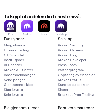
Arbitrum
✅
Ta kryptohandelen din til neste nivå.
✅
Pro
Kraken
Krak
Desktop
Base
Funksjoner
Selskap
Marginhandel
Kraken Security
✅
Futures Trading
Kraken Careers
OTC-handel
Kraken Blog
✅
Institusjoner
Kraken Developer
API-handel
Press Room
Kraken API Center
Partnerprogram
Polygon
Innsatsbelønninger
Oppføring av eiendeler
Send penger
Kraken Status
✅
Gjentagende kjøp
Kundestøttesenter
✅
Kjøp krypto
Klager
Selg krypto
Breakout Prop Trading
Blast
Bla gjennom kurser
Populære markeder