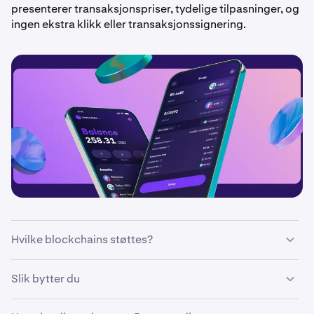
presenterer transaksjonspriser, tydelige tilpasninger, og
ingen ekstra klikk eller transaksjonssignering.
Hvilke blockchains støttes?
Swaps er for øyeblikket kun tilgjengelig på og mellom
Slik bytter du
utvalgte blockchains. Nye chains vil bli lagt til med
jevne mellomrom.