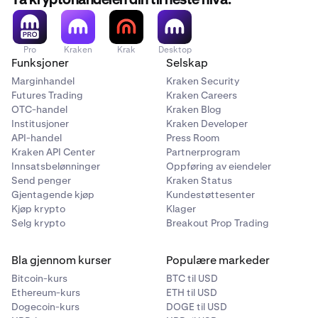
Ta kryptohandelen din til neste nivå.
Vi anbefaler på det sterkeste å gå over til den nye Unified
innskuddsmetoden i god tid før 10. mars. Å handle nå vil
Pro
Kraken
Krak
Desktop
bidra til å unngå ulemper eller potensielle tap forbundet
Funksjoner
Selskap
med de gamle innskuddsmetodene. Du kan forberede
Marginhandel
Kraken Security
deg ved å slette eventuelle Smart Contract Kraken
Futures Trading
Kraken Careers
innskuddsadresser du har lagret på eksterne plattformer
OTC-handel
Kraken Blog
eller lommebøker.
Institusjoner
Kraken Developer
API-handel
Press Room
Kraken API Center
Partnerprogram
Innsatsbelønninger
Oppføring av eiendeler
Send penger
Kraken Status
Gjentagende kjøp
Kundestøttesenter
Kjøp krypto
Klager
Selg krypto
Breakout Prop Trading
Bla gjennom kurser
Populære markeder
Bitcoin-kurs
BTC til USD
Ethereum-kurs
ETH til USD
Dogecoin-kurs
DOGE til USD