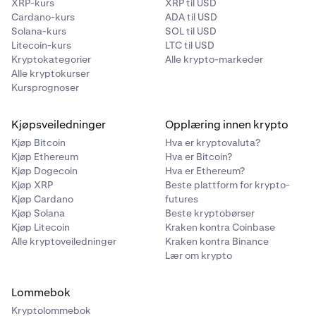
XRP-kurs
XRP til USD
Cardano-kurs
ADA til USD
Solana-kurs
SOL til USD
Litecoin-kurs
LTC til USD
Kryptokategorier
Alle krypto-markeder
Alle kryptokurser
Kursprognoser
Kjøpsveiledninger
Opplæring innen krypto
Kjøp Bitcoin
Hva er kryptovaluta?
Kjøp Ethereum
Hva er Bitcoin?
Kjøp Dogecoin
Hva er Ethereum?
Kjøp XRP
Beste plattform for krypto-
Kjøp Cardano
futures
Kjøp Solana
Beste kryptobørser
Kjøp Litecoin
Kraken kontra Coinbase
Alle kryptoveiledninger
Kraken kontra Binance
Lær om krypto
Lommebok
Kryptolommebok