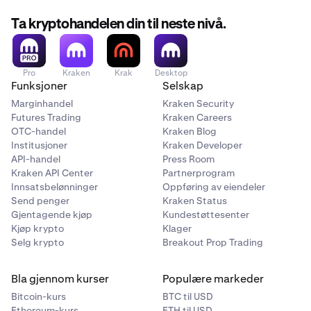
Ta kryptohandelen din til neste nivå.
Pro
Kraken
Krak
Desktop
Funksjoner
Selskap
Marginhandel
Kraken Security
Futures Trading
Kraken Careers
OTC-handel
Kraken Blog
Institusjoner
Kraken Developer
API-handel
Press Room
Kraken API Center
Partnerprogram
Innsatsbelønninger
Oppføring av eiendeler
Send penger
Kraken Status
Gjentagende kjøp
Kundestøttesenter
Kjøp krypto
Klager
Selg krypto
Breakout Prop Trading
Bla gjennom kurser
Populære markeder
Bitcoin-kurs
BTC til USD
Ethereum-kurs
ETH til USD