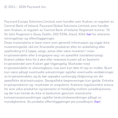
© 2011 – 2026 Payward, Inc.
Payward Europe Solutions Limited, som handler som Kraken, er regulert av
Central Bank of Ireland. Payward Global Solutions Limited, som handler
som Kraken, er regulert av Central Bank of Ireland. Registrert kontor: 70
Sir John Rogerson’s Quay, Dublin, D02 R296, Irland. Klikk
her
for relaterte
retningslinjer og offentliggjøringer.
Disse materialene er bare ment som generell informasjon og utgjør ikke
investeringsråd, råd om finansielle produkter eller en anbefaling eller
oppfordring til å kjøpe, selge, satse eller være investert i noen
kryptoeiendeler eller å engasjere seg i en spesifikk handelsstrategi.
Kraken jobber ikke for å øke eller redusere kursen på en bestemt
kryptoeiendel som Kraken gjør tilgjengelig. Markeder med
kryptoeiendeler er uforutsigbare, noe som kan føre til tap av midler. Skatt
kan være pålagt eventuelle avkastninger og/eller eventuelle verdiøkninger
av kryptoeiendeler, og du bør oppsøke uavhengig rådgivning om din
spesifikke skattesituasjon. Geografiske begrensninger kan gjelde. Enkelte
kryptoprodukter og -markeder er uregulerte. Krakens regulatoriske status
for sine ulike produkter og tjenester er forskjellig mellom jurisdiksjonene,
og det kan hende du ikke er beskyttet gjennom statsstyrte
kompensasjonsordninger og/eller beskyttelsesordninger pålagt av
myndighetene. Se juridiske offentliggjøringer per jurisdiksjon (
her
).