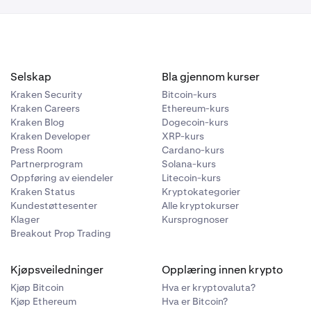
har oppnådd
igere
ingen utføres.
ruke den prisen
behov kan du
en i
 osv.)
Selskap
Bla gjennom kurser
g vises hvis
Kraken Security
Bitcoin-kurs
ert gevinst
Kraken Careers
Ethereum-kurs
verdsettes på
0 000 USD.
Kraken Blog
Dogecoin-kurs
rukt.
Kraken Developer
XRP-kurs
Press Room
Cardano-kurs
et for
Partnerprogram
Solana-kurs
Oppføring av eiendeler
Litecoin-kurs
liserte P&L
Kraken Status
Kryptokategorier
 ETH du
Kundestøttesenter
Alle kryptokurser
Klager
Kursprognoser
Breakout Prop Trading
Kjøpsveiledninger
Opplæring innen krypto
 dem mer
Kjøp Bitcoin
Hva er kryptovaluta?
Kjøp Ethereum
Hva er Bitcoin?