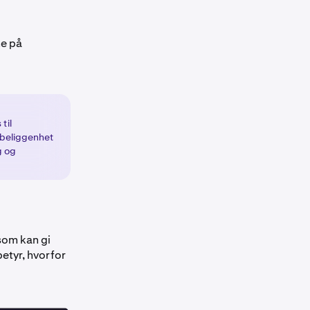
ne på
til
 beliggenhet
g og
 som kan gi
betyr, hvorfor