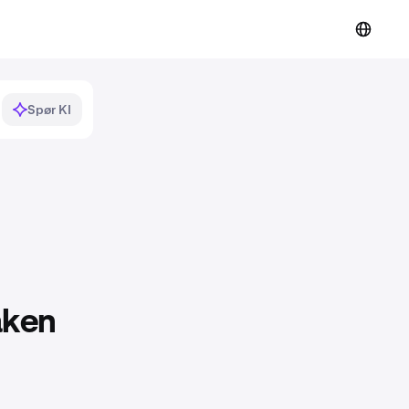
Spør KI
aken