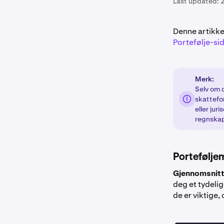
Last updated:
2
Denne artikke
Portefølje-si
Merk:
Selv om d
skattefo
eller jur
regnskap
Porteføljem
Gjennomsnitt
deg et tydelig
de er viktige