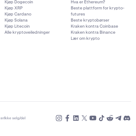
Kjøp Dogecoin
Hva er Ethereum?
t tidspunktet
Kjøp XRP
Beste plattform for krypto-
Kjøp Cardano
futures
Kjøp Solana
Beste kryptobørser
rt P&L for
Kjøp Litecoin
Kraken kontra Coinbase
ved handel
Alle kryptoveiledninger
Kraken kontra Binance
ner vil bli
Lær om krypto
egning av
erte
gnes som
er
Ikke selg/del