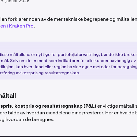
9. januar 2026
len forklarer noen av de mer tekniske begrepene og måltalle
den i Kraken Pro
.
isse måltallene er nyttige for porteføljeforvaltning, bør de ikke brukes 
rmål. Selv om de er ment som indikatorer for alle kunder uavhengig av
isdiksjon, kan hvert land eller region ha sine egne metoder for beregnin
sføring av kostpris og resultatregnskap.
åltall
spris, kostpris og resultatregnskap (P&L)
er viktige måltall
ere bilde av hvordan eiendelene dine presterer. Her er hva de 
, og hvordan de beregnes.