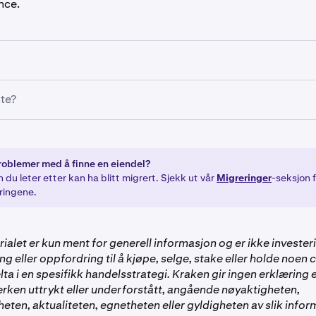
nce.
 UTC den 6. november 2024 delistet vi alle MPL-markeder (
ste?
raken, og innskudd og uttak for MPL ble stengt. Vær oppme
skudd av MPL gjort etter denne datoen vil gå tapt.
, den 13. november 2024, ble SYRUP lansert offentlig. Etter a
ibuerte vi SYRUP til kvalifiserte brukere som holdt MPL på tids
 som holdt MPL på tidspunktet for delistingen ble automatisk 
en 6. november 2024, til den faste innløsningskursen på 1 MPL
roblemer med å finne en eiendel?
osessen, ingen ytterligere handling fra deg var nødvendig.
 ble det tilsvarende beløpet av SYRUP satt direkte inn på din 
 du leter etter kan ha blitt migrert. Sjekk ut vår
Migreringer
-seksjon f
ringene.
ialet er kun ment for generell informasjon og er ikke invester
ng eller oppfordring til å kjøpe, selge, stake eller holde noen
delta i en spesifikk handelsstrategi. Kraken gir ingen erklæring e
erken uttrykt eller underforstått, angående nøyaktigheten,
heten, aktualiteten, egnetheten eller gyldigheten av slik infor