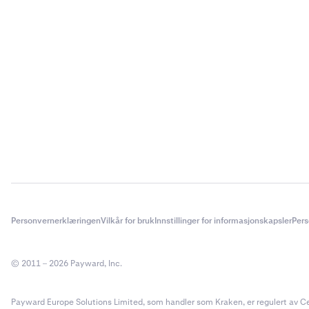
Personvernerklæringen
Vilkår for bruk
Innstillinger for informasjonskapsler
Pers
© 2011 – 2026 Payward, Inc.
Payward Europe Solutions Limited, som handler som Kraken, er regulert av Cent