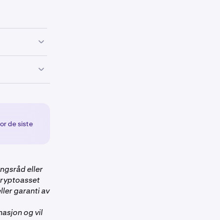
MPL/USD,
rksom på at
t SYRUP ble
punktet for
inkludert i
 : 100 SYRUP.
Kraken-konto.
or de siste
ingsråd eller
 cryptoasset
ller garanti av
masjon og vil