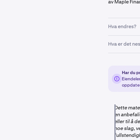
av Maple Fina
Hva endres?
Klokken 14:00
Hva er det ne
MPL/EUR) på K
eventuelle inn
Én uke senere
lansert, distr
Alle klienter
delistingen d
Har du p
innløsningspr
Ved fullføring
Eiendelen
oppdate
Dette mater
en anbefali
eller til å 
noe slag, v
fullstendig