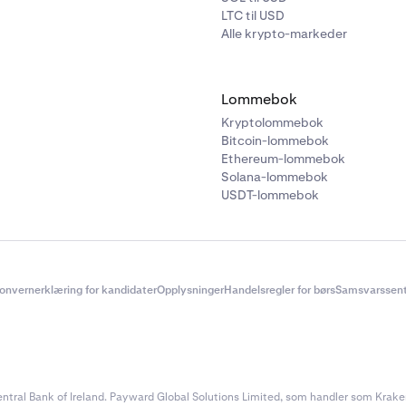
LTC til USD
Alle krypto-markeder
Lommebok
Kryptolommebok
Bitcoin-lommebok
Ethereum-lommebok
Solana-lommebok
USDT-lommebok
onvernerklæring for kandidater
Opplysninger
Handelsregler for børs
Samsvarssent
ral Bank of Ireland. Payward Global Solutions Limited, som handler som Kraken, e