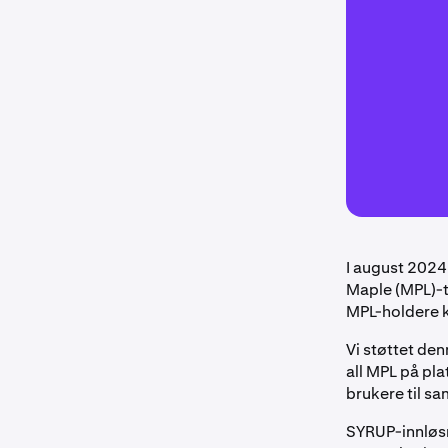
I august 2024
Maple (MPL)-t
MPL-holdere ko
Vi støttet de
all MPL på pla
brukere til sa
SYRUP-innløsn