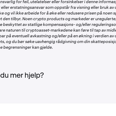
nsvarlig for feil, utelatelser eller forsinkelser i denne informas
 eller erstatningsansvar som oppstår fra visning eller bruk av
ke og vil ikke arbeide for å øke eller redusere prisen på noen s
 den tilbyr. Noen crypto products og markeder er uregulerte,
ke beskyttet av statlige kompensasjons- og/eller regulerings
re naturen til cryptoasset-markedene kan føre til tap av midle
ar på eventuell avkastning og/eller på en økning i verdien av 
ts, og du bør søke uavhengig rådgivning om din skatteposisj
e begrensninger kan gjelde.
 du mer hjelp?