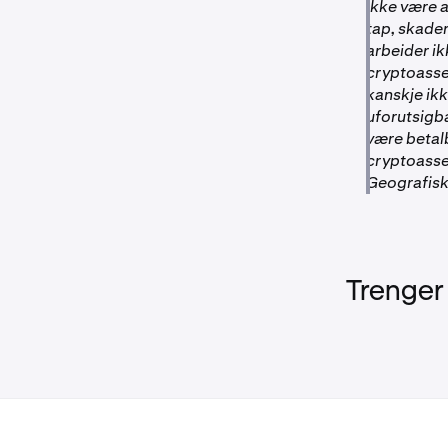
ikke være a
tap, skader
arbeider ik
cryptoasset
kanskje ik
uforutsigba
være betalb
cryptoasse
Geografisk
Trenger