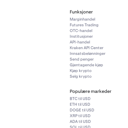
Funksjoner
Marginhandel
Futures Trading
OTC-handel
Institusjoner
API-handel
Kraken API Center
Innsatsbelønninger
Send penger
Gjentagende kjøp
Kjøp krypto
Selg krypto
Populære markeder
BTC til USD
ETH til USD
DOGE til USD
XRP til USD
ADA til USD
SOL til USD