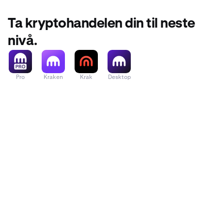
Ta kryptohandelen din til neste
nivå.
Pro
Kraken
Krak
Desktop