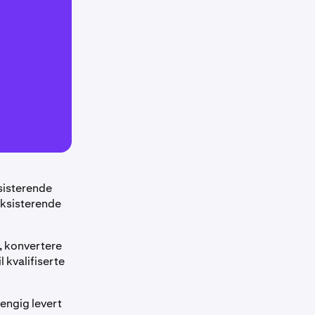
sisterende
eksisterende
, konvertere
l kvalifiserte
engig levert