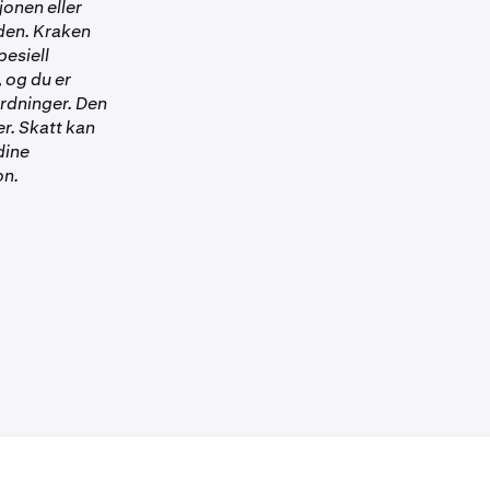
jonen eller
 den. Kraken
pesiell
 og du er
ordninger. Den
r. Skatt kan
dine
on.