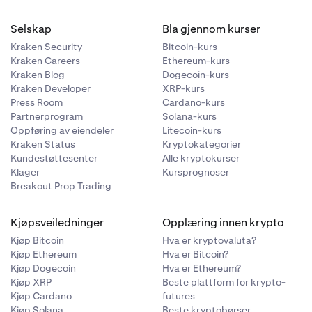
Selskap
Bla gjennom kurser
Kraken Security
Bitcoin-kurs
Kraken Careers
Ethereum-kurs
Kraken Blog
Dogecoin-kurs
Kraken Developer
XRP-kurs
Press Room
Cardano-kurs
Partnerprogram
Solana-kurs
Oppføring av eiendeler
Litecoin-kurs
Kraken Status
Kryptokategorier
Kundestøttesenter
Alle kryptokurser
Klager
Kursprognoser
Breakout Prop Trading
Kjøpsveiledninger
Opplæring innen krypto
Kjøp Bitcoin
Hva er kryptovaluta?
Kjøp Ethereum
Hva er Bitcoin?
Kjøp Dogecoin
Hva er Ethereum?
Kjøp XRP
Beste plattform for krypto-
Kjøp Cardano
futures
Kjøp Solana
Beste kryptobørser