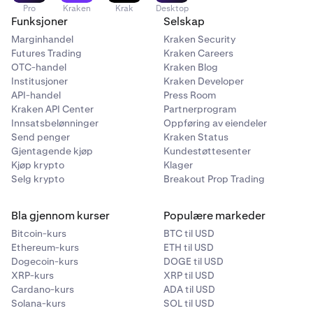
Pro
Kraken
Krak
Desktop
Funksjoner
Selskap
Marginhandel
Kraken Security
Futures Trading
Kraken Careers
OTC-handel
Kraken Blog
Institusjoner
Kraken Developer
API-handel
Press Room
Kraken API Center
Partnerprogram
Innsatsbelønninger
Oppføring av eiendeler
Send penger
Kraken Status
Gjentagende kjøp
Kundestøttesenter
Kjøp krypto
Klager
Selg krypto
Breakout Prop Trading
Bla gjennom kurser
Populære markeder
Bitcoin-kurs
BTC til USD
Ethereum-kurs
ETH til USD
Dogecoin-kurs
DOGE til USD
XRP-kurs
XRP til USD
Cardano-kurs
ADA til USD
Solana-kurs
SOL til USD