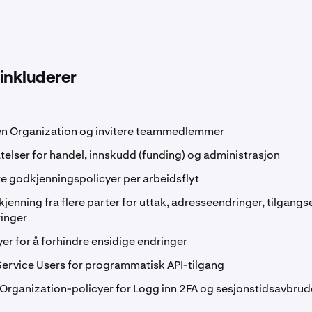
inkluderer
en Organization og invitere teammedlemmer
latelser for handel, innskudd (funding) og administrasjon
e godkjenningspolicyer per arbeidsflyt
jenning fra flere parter for uttak, adresseendringer, tilgang
inger
yer for å forhindre ensidige endringer
ervice Users for programmatisk API-tilgang
rganization-policyer for Logg inn 2FA og sesjonstidsavbru