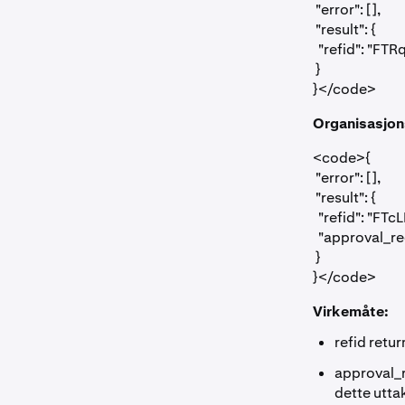
 "error": [],

 "result": {

  "refid": "
 }

}</code>
Organisasjon
<code>{

 "error": [],

 "result": {

  "refid": "
  "approval_
 }

}</code>
Virkemåte:
refid
retur
approval_
dette utta