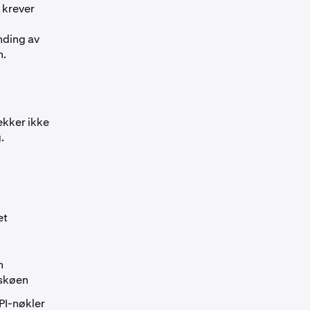
 krever
nding av
n.
ekker ikke
.
et
n
gskøen
API-nøkler