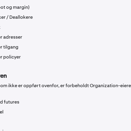
ot og margin)
ker / Deallokere
k
r adresser
r tilgang
r policyer
ren
om ikke er oppført ovenfor, er forbeholdt Organization-eiere
d futures
el