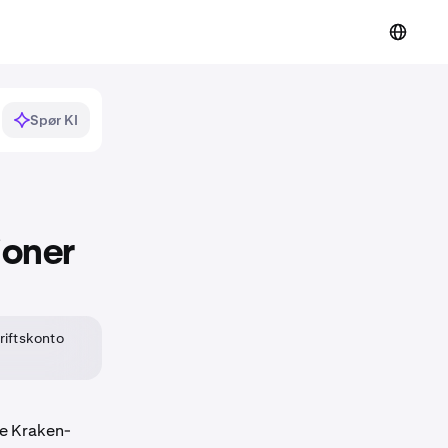
Spør KI
joner
driftskonto
ne Kraken-