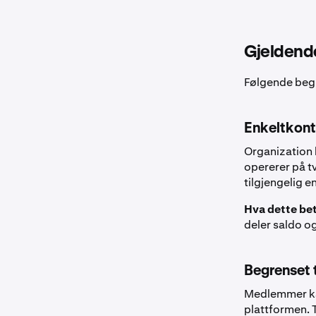
Gjeldend
Følgende begr
Enkeltkon
Organization 
opererer på t
tilgjengelig e
Hva dette bet
deler saldo og
Begrenset 
Medlemmer kan
plattformen. T