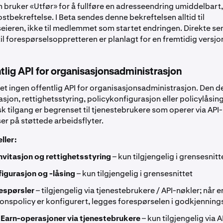
 bruker «Utfør» for å fullføre en adresseendring umiddelbart,
tbekreftelse. I Beta sendes denne bekreftelsen alltid til
eieren, ikke til medlemmet som startet endringen. Direkte se
il forespørselsoppretteren er planlagt for en fremtidig versjo
tlig API for organisasjonsadministrasjon
det ingen offentlig API for organisasjonsadministrasjon. Den d
jon, rettighetsstyring, policykonfigurasjon eller policylåsing
 tilgang er begrenset til tjenestebrukere som operer via API-
ser på støttede arbeidsflyter.
ller:
vitasjon og rettighetsstyring
– kun tilgjengelig i grensesnitt
igurasjon og -låsing
– kun tilgjengelig i grensesnittet
espørsler
– tilgjengelig via tjenestebrukere / API-nøkler; når e
onspolicy er konfigurert, legges forespørselen i godkjennin
 Earn-operasjoner via tjenestebrukere
– kun tilgjengelig via 