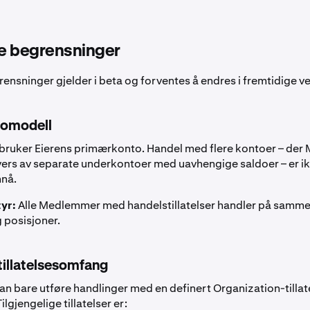
e begrensninger
ensninger gjelder i beta og forventes å endres i fremtidige ve
tomodell
bruker Eierens primærkonto. Handel med flere kontoer – de
vers av separate underkontoer med uavhengige saldoer – er i
nnå.
yr:
Alle Medlemmer med handelstillatelser handler på samm
 posisjoner.
tillatelsesomfang
 bare utføre handlinger med en definert Organization-tillat
ilgjengelige tillatelser er: