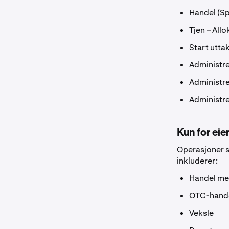
Handel (Sp
Tjen – Allo
Start utta
Administre
Administre
Administre
Kun for eie
Operasjoner s
inkluderer:
Handel me
OTC-hand
Veksle