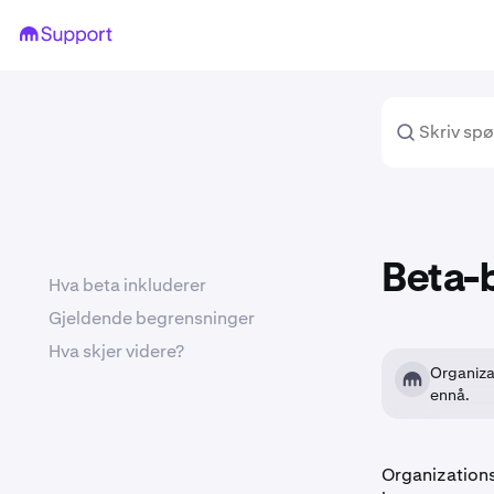
Beta-b
Hva beta inkluderer
Gjeldende begrensninger
Hva skjer videre?
Organizat
ennå.
Organizations 