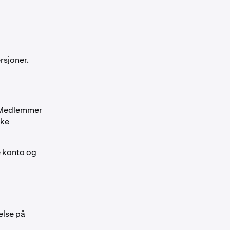
rsjoner.
r Medlemmer
kke
e konto og
else på