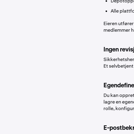
Depotopp
Alle platt
Eieren utføre
medlemmer har
Ingen revis
Sikkerhetshend
Et selvbetjent
Egendefiner
Du kan opprett
lagre en egen
rolle, konfigu
E-postbekre