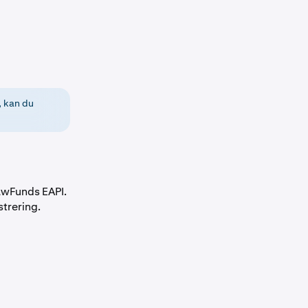
, kan du
awFunds
EAPI.
trering.