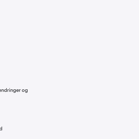
sendringer og
dd