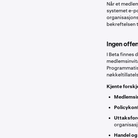
Når et medlem
systemet e-pos
organisasjons
bekreftelsen t
Ingen offen
I Beta finnes 
medlemsinvitas
Programmatisk
nøkkeltillatel
Kjente forskje
Medlemsin
Policykonf
Uttaksfor
organisasj
Handel og