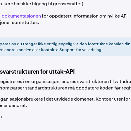
ukere har ikke tilgang til grensesnittet)
I-dokumentasjonen
for oppdatert informasjon om hvilke API-
oner som støttes.
perasjon du trenger ikke er tilgjengelig via den foretrukne kanalen din
en andre kanalen eller kontakte Support for veiledning.
 svarstrukturen for uttak-API
egistreres i en organisasjon, endres svarstrukturen til
withdr
 som parser standardstrukturen må oppdatere koden før regis
rganisasjonsbrukere i det utvidede domenet. Kontoer utenfor
r er uendret.
: