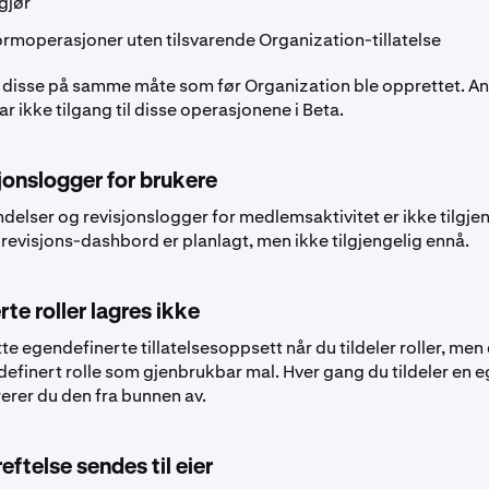
gjør
formoperasjoner uten tilsvarende Organization-tillatelse
r disse på samme måte som før Organization ble opprettet. A
 ikke tilgang til disse operasjonene i Beta.
jonslogger for brukere
elser og revisjonslogger for medlemsaktivitet er ikke tilgjen
 revisjons-dashbord er planlagt, men ikke tilgjengelig ennå.
te roller lagres ikke
e egendefinerte tillatelsesoppsett når du tildeler roller, men
definert rolle som gjenbrukbar mal. Hver gang du tildeler en 
rerer du den fra bunnen av.
ftelse sendes til eier