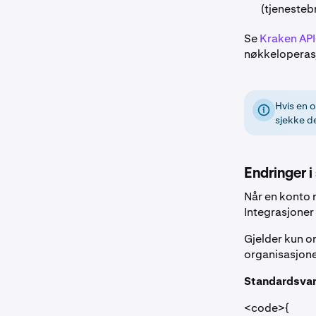
(tjenestebr
Se
Kraken AP
nøkkeloperasj
Hvis en o
sjekke d
Endringer i
Når en konto r
Integrasjoner
Gjelder kun o
organisasjone
Standardsvar
<code>{
