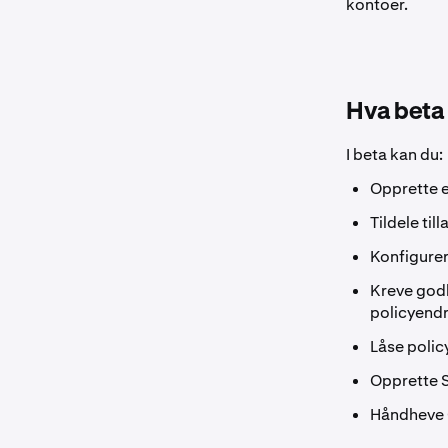
kontoer.
Hva beta 
I beta kan du:
Opprette 
Tildele til
Konfigurer
Kreve godk
policyendr
Låse polic
Opprette S
Håndheve O