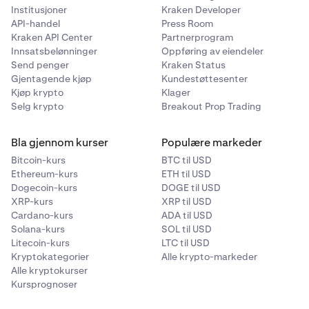
å søke etter et token-navn, selskap, børs osv.).
Institusjoner
Kraken Developer
API-handel
Press Room
Kraken API Center
Partnerprogram
Innsatsbelønninger
Oppføring av eiendeler
Send penger
Kraken Status
Gjentagende kjøp
Kundestøttesenter
Kjøp krypto
Klager
Selg krypto
Breakout Prop Trading
Bla gjennom kurser
Populære markeder
Bitcoin-kurs
BTC til USD
Ethereum-kurs
ETH til USD
Dogecoin-kurs
DOGE til USD
XRP-kurs
XRP til USD
Cardano-kurs
ADA til USD
Solana-kurs
SOL til USD
Litecoin-kurs
LTC til USD
Kryptokategorier
Alle krypto-markeder
Alle kryptokurser
Kursprognoser