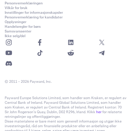
Personvernerklæringen
Vilkår for bruk
Innstillinger for informasjonskapsler
Personvernerklæring for kandidater
Opplysninger
Handelsregler for børs
Samsvarssenter
Ikke selg/del
© 2011 – 2026 Payward, Inc.
Payward Europe Solutions Limited, som handler som Kraken, er regulert av
Central Bank of Ireland. Payward Global Solutions Limited, som handler
som Kraken, er regulert av Central Bank of Ireland. Registrert kontor: 70
Sir John Rogerson’s Quay, Dublin, D02 R296, Irland. Klikk
her
for relaterte
retningslinjer og offentliggjøringer.
Disse materialene er bare ment som generell informasjon og utgjør ikke
investeringsråd, råd om finansielle produkter eller en anbefaling eller
oppfordring til å kjøpe, selge, satse eller være investert i noen