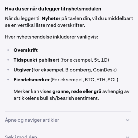
Hva du ser når du legger til nyhetsmodulen
Når du legger til
Nyheter
på tavlen din, vil du umiddelbart
se en vertikal liste med overskrifter.
Hver nyhetshendelse inkluderer vanligvis:
•
Overskrift
•
Tidspunkt publisert
(for eksempel, 5t, 1D)
•
Utgiver
(for eksempel, Bloomberg, CoinDesk)
•
Eiendelsmerker
(For eksempel, BTC, ETH, SOL)
Merker kan vises
grønne, røde eller grå
avhengig av
artikkelens bullish/bearish sentiment.
Åpne og naviger artikler
Når en artikkel er åpen, vil du se en rad med kontroller
Søk i modulen